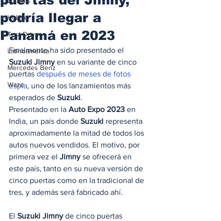
Locales
podría llegar a
Voltaje
Panamá en 2023
Test Drive
Finalmente ha sido presentado el 
Latinoamérica
Suzuki Jimny
 en su variante de cinco 
Mercedes Benz
puertas 
después de meses de fotos 
Waze
espía
, uno de los lanzamientos más 
esperados de 
Suzuki
. 
Presentado en la 
Auto Expo 2023
 en 
India, un país donde 
Suzuki
 representa 
aproximadamente la mitad de todos los 
autos nuevos vendidos. El motivo, por 
primera vez el 
Jimny
 se ofrecerá en 
este país, tanto en su nueva versión de 
cinco puertas como en la tradicional de 
tres, y además será fabricado ahí. 
El 
Suzuki Jimny
 de cinco puertas 