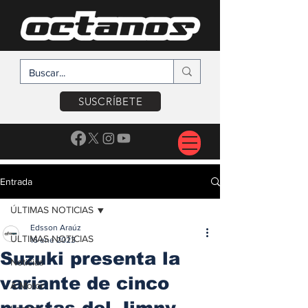
SUSCRÍBETE
Entrada
ÚLTIMAS NOTICIAS
Edsson Araúz
ÚLTIMAS NOTICIAS
16 ene 2023
Suzuki presenta la
Noticias
variante de cinco
A Motor
puertas del Jimny,