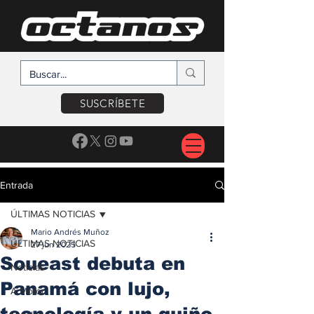
SUSCRÍBETE
Entrada
ÚLTIMAS NOTICIAS
Mario Andrés Muñoz
ÚLTIMAS NOTICIAS
27 jun 2025
Soueast debuta en
Noticias
Panamá con lujo,
A Motor
tecnología y un guiño