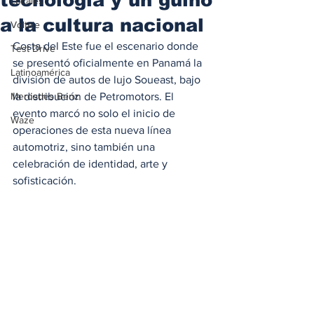
Locales
a la cultura nacional
Voltaje
Costa del Este fue el escenario donde 
Test Drive
se presentó oficialmente en Panamá la 
Latinoamérica
división de autos de lujo Soueast, bajo 
Mercedes Benz
la distribución de Petromotors. El 
evento marcó no solo el inicio de 
Waze
operaciones de esta nueva línea 
automotriz, sino también una 
celebración de identidad, arte y 
sofisticación.