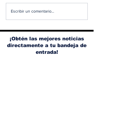
Diésel supera los 5
Ante el aume
Escribir un comentario...
dólares por galón en
los accidente
Panamá tras nuevo
tránsito, Ace
aumento de los
promueve un
combustibles
conducción 
¡Obtén las mejores noticias
segura
directamente a tu bandeja de
entrada!