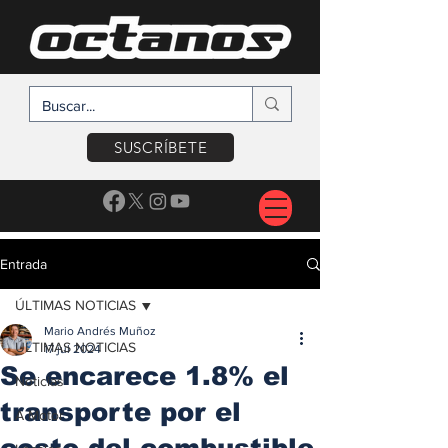
SUSCRÍBETE
Entrada
ÚLTIMAS NOTICIAS
Mario Andrés Muñoz
ÚLTIMAS NOTICIAS
17 jul 2024
Se encarece 1.8% el
Noticias
transporte por el
A Motor
costo del combustible