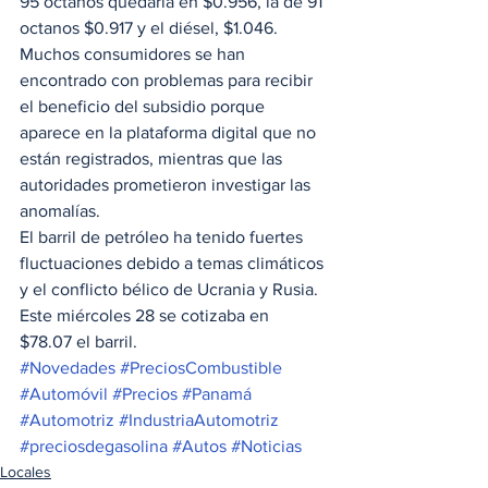
95 octanos quedaría en $0.956, la de 91 
octanos $0.917 y el diésel, $1.046.  
Muchos consumidores se han 
encontrado con problemas para recibir 
el beneficio del subsidio porque 
aparece en la plataforma digital que no 
están registrados, mientras que las 
autoridades prometieron investigar las 
anomalías.  
El barril de petróleo ha tenido fuertes 
fluctuaciones debido a temas climáticos 
y el conflicto bélico de Ucrania y Rusia. 
Este miércoles 28 se cotizaba en 
$78.07 el barril. 
#Novedades
#PreciosCombustible
#Automóvil
#Precios
#Panamá
#Automotriz
#IndustriaAutomotriz
#preciosdegasolina
#Autos
#Noticias
Locales