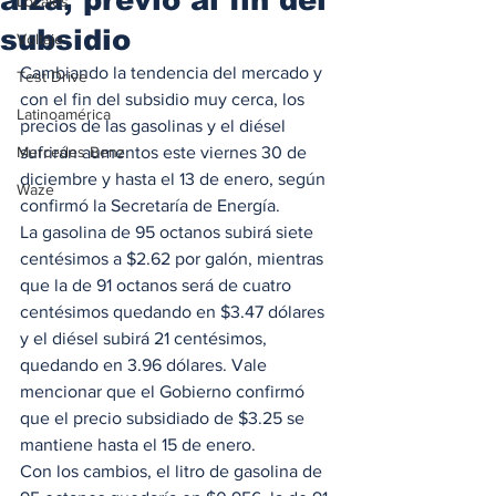
Locales
subsidio
Voltaje
Cambiando la tendencia del mercado y 
Test Drive
con el fin del subsidio muy cerca, los 
Latinoamérica
precios de las gasolinas y el diésel 
Mercedes Benz
sufrirán aumentos este viernes 30 de 
diciembre y hasta el 13 de enero, según 
Waze
confirmó la Secretaría de Energía.  
La gasolina de 95 octanos subirá siete 
centésimos a $2.62 por galón, mientras 
que la de 91 octanos será de cuatro 
centésimos quedando en $3.47 dólares 
y el diésel subirá 21 centésimos, 
quedando en 3.96 dólares. Vale 
mencionar que el Gobierno confirmó 
que el precio subsidiado de $3.25 se 
mantiene hasta el 15 de enero.  
Con los cambios, el litro de gasolina de 