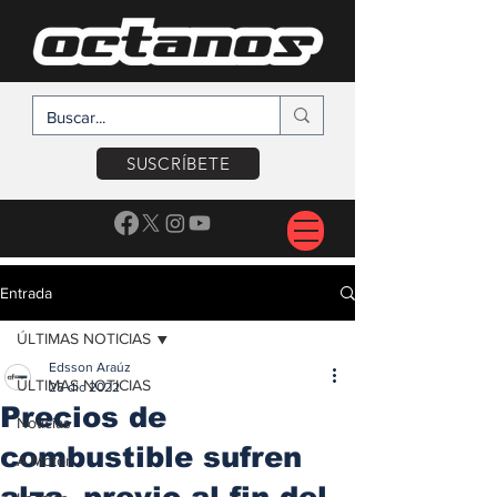
SUSCRÍBETE
Entrada
ÚLTIMAS NOTICIAS
Edsson Araúz
ÚLTIMAS NOTICIAS
28 dic 2022
Precios de
Noticias
combustible sufren
A Motor
alza, previo al fin del