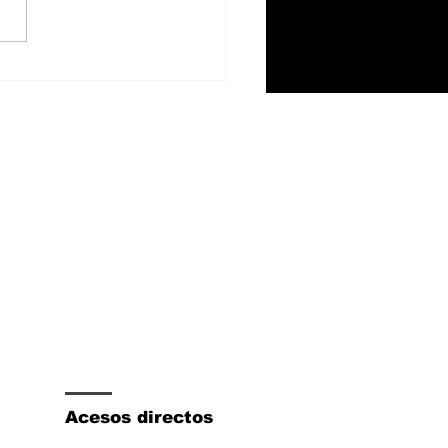
 1500 V8 Hemi
mina el sistema
rohíbrido eTorque y
tart/stop
Acesos directos