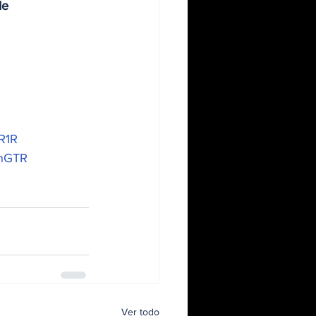
de 
R1R
anGTR
Ver todo