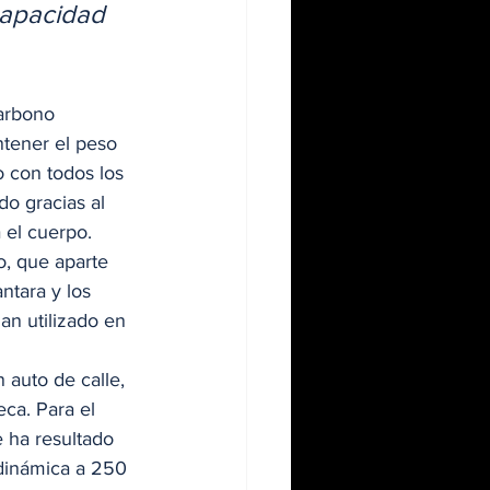
capacidad 
arbono 
tener el peso 
o con todos los 
o gracias al 
el cuerpo.  
o, que aparte 
ntara y los 
an utilizado en 
 auto de calle, 
ca. Para el 
 ha resultado 
dinámica a 250 