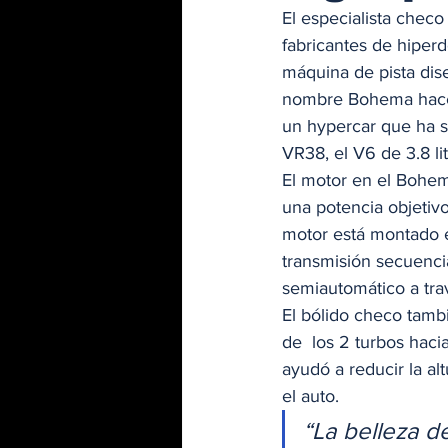
El especialista checo
fabricantes de hiper
máquina de pista dis
nombre Bohema hace r
un hypercar que ha s
VR38, el V6 de 3.8 lit
El motor en el Bohem
una potencia objetivo
motor está montado en
transmisión secuenci
semiautomático a tra
El bólido checo tamb
de  los 2 turbos haci
ayudó a reducir la al
el auto. 
“La belleza d