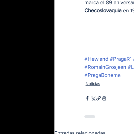
marca el 89 aniversari
Checoslovaquia
 en 1
#Hewland
#PragaR1
#RomainGrosjean
#L
#PragaBohema
Noticias
Entradas relacionadas