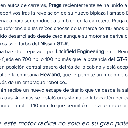
 en autos de carreras, 
Praga
 recientemente se ha unido a l
deportivos tras la revelación de su nuevo biplaza llamado
eñada para ser conducida también en la carretera. Praga d
eferencia a las raíces checas de la marca de 115 años en 
ido desarrollado desde cero aunque su motor se deriva d
ros twin turbo del 
Nissan GT-R
. 
a ha sido preparado por 
Litchfield Engineering
 en el Rei
 fijada en 700 hp, o 100 hp más que la potencia del 
GT-R
 posición central trasera detrás de la cabina y está acop
al de la compañía 
Hewland
, que le permite un modo de 
vés de un embrague robótico..  
ién recibe un nuevo escape de titanio que va desde la sa
a atrás. Además se instaló un sistema de lubricación por c
tura del motor 140 mm, lo que permitió colocar el motor 
e este motor radica no solo en su gran pote