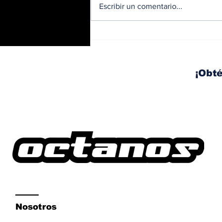
Escribir un comentario...
BMW y Spider-Man: La
controversia de la
publicidad en las
pantallas de tu auto
¡Obté
Nosotros