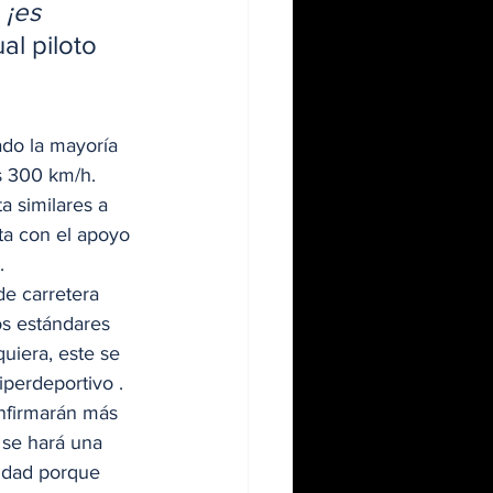
 ¡es 
ual piloto 
ado la mayoría 
s 300 km/h. 
a similares a 
ta con el apoyo 
. 
e carretera 
os estándares 
uiera, este se 
iperdeportivo . 
nfirmarán más 
 se hará una 
idad porque 