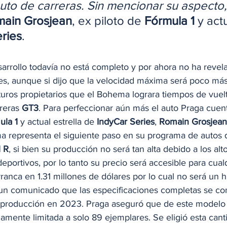
uto de carreras. Sin mencionar su aspecto,
ain Grosjean
, ex piloto de 
Fórmula 1
 y act
ries
. 
arrollo todavía no está completo y por ahora no ha revel
nes, aunque si dijo que la velocidad máxima será poco má
turos propietarios que el Bohema lograra tiempos de vuelt
reras 
GT3
. Para perfeccionar aún más el auto Praga cuen
ula 1
 y actual estrella de 
IndyCar Series
, 
Romain Grosjean
a representa el siguiente paso en su programa de autos d
1 R
, si bien su producción no será tan alta debido a los alt
eportivos, por lo tanto su precio será accesible para cualq
anca en 1.31 millones de dólares por lo cual no será un h
un comunicado que las especificaciones completas se co
la producción en 2023. Praga aseguró que de este modelo
mente limitada a solo 89 ejemplares. Se eligió esta cant