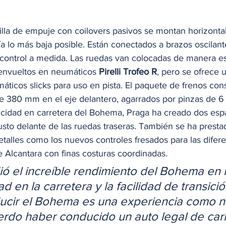
illa de empuje con coilovers pasivos se montan horizonta
a lo más baja posible. Están conectados a brazos oscilant
control a medida. Las ruedas van colocadas de manera e
 envueltos en neumáticos 
Pirelli Trofeo R
, pero se ofrece u
ticos slicks para uso en pista. El paquete de frenos cons
 380 mm en el eje delantero, agarrados por pinzas de 6 
ticidad en carretera del Bohema, Praga ha creado dos esp
sto delante de las ruedas traseras. También se ha prestad
etalles como los nuevos controles fresados para las difer
 Alcantara con finas costuras coordinadas. 
ó el increíble rendimiento del Bohema en la
ad en la carretera y la facilidad de transició
ucir el Bohema es una experiencia como n
erdo haber conducido un auto legal de carr