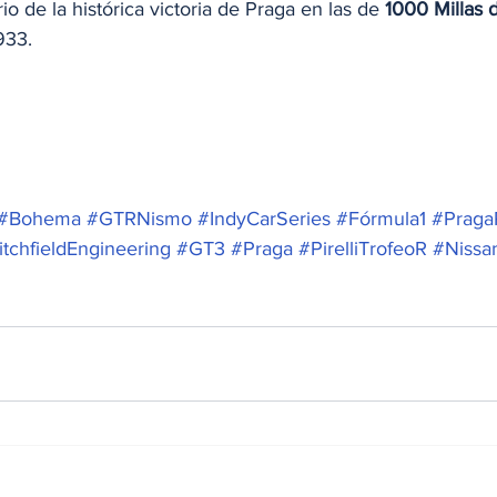
o de la histórica victoria de Praga en las de 
1000 Millas 
933.   
#Bohema
#GTRNismo
#IndyCarSeries
#Fórmula1
#Praga
itchfieldEngineering
#GT3
#Praga
#PirelliTrofeoR
#Niss