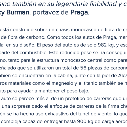
sino también en su legendaria fiabilidad y 
cy Burman
, portavoz de 
Praga
. 
 está construido sobre un chasis monocasco de fibra de c
 de fibra de carbono. Como todos los autos de Praga, man
al en su diseño, El peso del auto es de solo 982 kg, y es
aparte del combustible. Este reducido peso se ha conseguid
no, tanto para la estructura monocasco central como para 
ñalado que se utilizaron un total de 56 piezas de carbon
mbién se encuentran en la cabina, junto con la piel de Alca
os materiales como el magnesio y el titanio también se h
uto para ayudar a mantener el peso bajo. 
l auto se parece más al de un prototipo de carreras que un
 una sorpresa dado el enfoque de carreras de la firma che
én se ha hecho uso exhaustivo del túnel de viento, lo que
 compleja capaz de entregar hasta 900 kg de carga aero