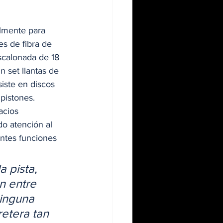
lmente para  
es de fibra de 
scalonada de 18 
n set llantas de 
iste en discos 
pistones. 
acios 
o atención al 
entes funciones 
 pista, 
n entre 
inguna 
etera tan 