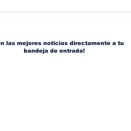
Albaisa deja la
RAM
dirección de diseño de
eli
Nissan, Matthew
mic
Weaver tomará su lugar
el s
n las mejores noticias directamente a tu
bandeja de entrada!