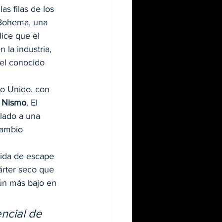
as filas de los 
 Bohema, una 
ice que el 
la industria, 
el conocido 
no Unido, con 
 Nismo
. El 
lado a una 
cambio 
lida de escape 
árter seco que 
aún más bajo en 
ncial de 