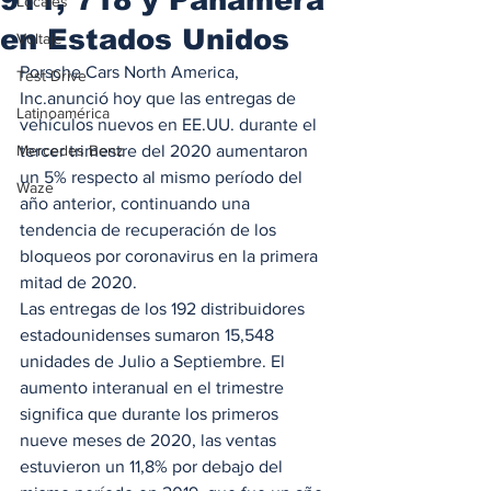
Locales
en Estados Unidos
Voltaje
Porsche Cars North America, 
Test Drive
Inc.anunció hoy que las entregas de 
Latinoamérica
vehículos nuevos en EE.UU. durante el 
Mercedes Benz
tercer trimestre del 2020 aumentaron 
un 5% respecto al mismo período del 
Waze
año anterior, continuando una 
tendencia de recuperación de los 
bloqueos por coronavirus en la primera 
mitad de 2020.  
Las entregas de los 192 distribuidores 
estadounidenses sumaron 15,548 
unidades de Julio a Septiembre. El 
aumento interanual en el trimestre 
significa que durante los primeros 
nueve meses de 2020, las ventas 
estuvieron un 11,8% por debajo del 