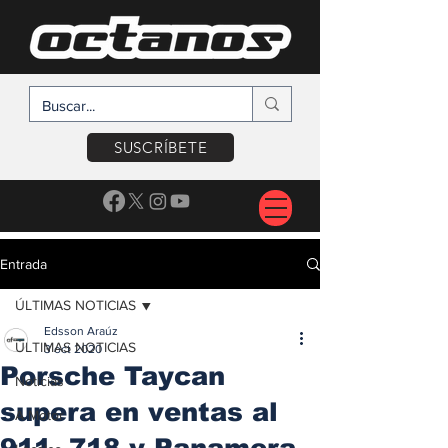
SUSCRÍBETE
Entrada
ÚLTIMAS NOTICIAS
Edsson Araúz
ÚLTIMAS NOTICIAS
3 oct 2020
Porsche Taycan
Noticias
supera en ventas al
A Motor
911, 718 y Panamera