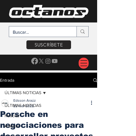
SUSCRÍBETE
Entrada
ÚLTIMAS NOTICIAS
Edsson Araúz
ÚLTIMAS NOTICIAS
22 mar 2022
Porsche en
Noticias
negociaciones para
A Motor
desarrollar proyectos