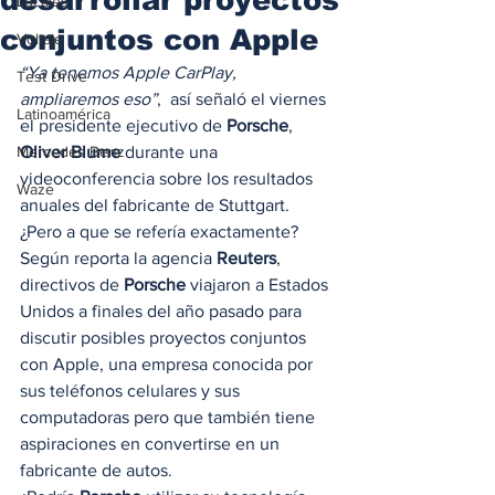
Locales
conjuntos con Apple
Voltaje
“Ya tenemos Apple CarPlay, 
Test Drive
ampliaremos eso”
,  así señaló el viernes 
Latinoamérica
el presidente ejecutivo de 
Porsche
, 
Mercedes Benz
Oliver Blume
 durante una 
videoconferencia sobre los resultados 
Waze
anuales del fabricante de Stuttgart. 
¿Pero a que se refería exactamente? 
Según reporta la agencia 
Reuters
, 
directivos de 
Porsche
 viajaron a Estados 
Unidos a finales del año pasado para 
discutir posibles proyectos conjuntos 
con Apple, una empresa conocida por 
sus teléfonos celulares y sus 
computadoras pero que también tiene 
aspiraciones en convertirse en un 
fabricante de autos. 