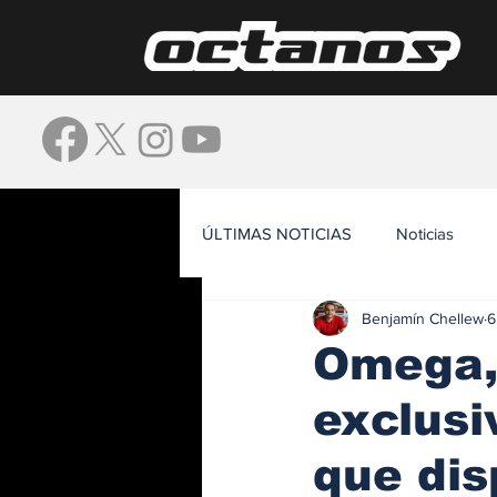
ÚLTIMAS NOTICIAS
Noticias
Benjamín Chellew
6
Waze
Omega, 
exclus
que dis