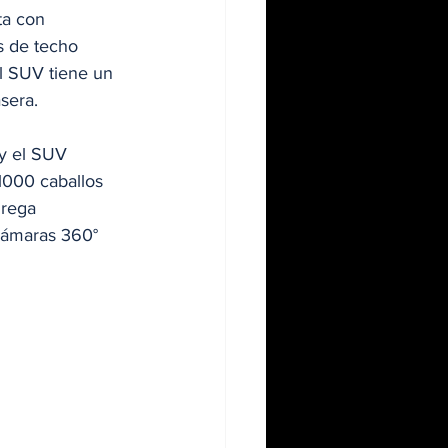
ta con 
s de techo 
l SUV tiene un 
sera.
 y el SUV 
1000 caballos 
rega 
cámaras 360° 