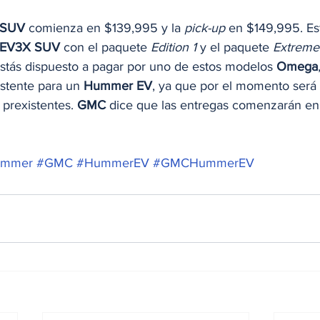
 SUV
 comienza en $139,995 y la 
pick-up
 en $149,995. E
EV3X SUV
 con el paquete 
Edition 1
 y el paquete
 Extreme
estás dispuesto a pagar por uno de estos modelos 
Omega
stente para un 
Hummer EV
, ya que por el momento será
 prexistentes. 
GMC
 dice que las entregas comenzarán en 
ummer
#GMC
#HummerEV
#GMCHummerEV