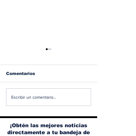
Comentarios
Albaisa deja la
RAM 1500 V8
Escribir un comentario...
dirección de diseño
elimina el si
de Nissan, Matthew
microhíbrido
Weaver tomará su
y el start/sto
lugar
¡Obtén las mejores noticias
directamente a tu bandeja de