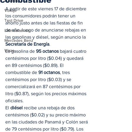
Locales
A partir de este viernes 17 de diciembre 
Voltaje
los consumidores podrán tener un 
Test Drive
ahorro justo antes de las fiestas de fin 
de año, luego de anunciarse rebajas en 
Latinoamérica
las gasolinas y diésel, según anuncio la
Mercedes Benz
Secretaría de Energía
.  
Waze
La gasolina de 
95 octanos
 bajará cuatro 
centésimos por litro ($0.04) y quedará 
en 89 centésimos ($0.89). El 
combustible de 
91 octanos
, tres 
centésimos por litro ($0.03) y se 
comercializará en 87 centésimos por 
litro ($0.87), según los precios máximos 
oficiales.  
El 
diésel 
recibe una rebaja de dos 
centésimos ($0.02) y su precio máximo 
en las ciudades de Panamá y Colón será 
de 79 centésimos por litro ($0.79). Los 