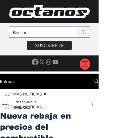
SUSCRÍBETE
Entrada
ÚLTIMAS NOTICIAS
Edsson Araúz
ÚLTIMAS NOTICIAS
15 dic 2021
Nueva rebaja en
Noticias
precios del
A Motor
combustible