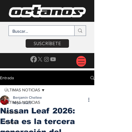
SUSCRÍBETE
Entrada
ÚLTIMAS NOTICIAS
Benjamín Chellew
ÚLTIMAS NOTICIAS
18 jun 2025
Nissan Leaf 2026:
Noticias
Esta es la tercera
A Motor
generación del