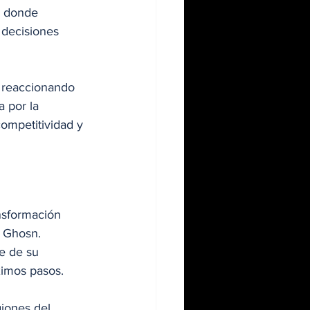
, donde 
 decisiones 
n reaccionando 
 por la 
competitividad y 
nsformación 
s Ghosn. 
e de su 
ximos pasos.
iones del 