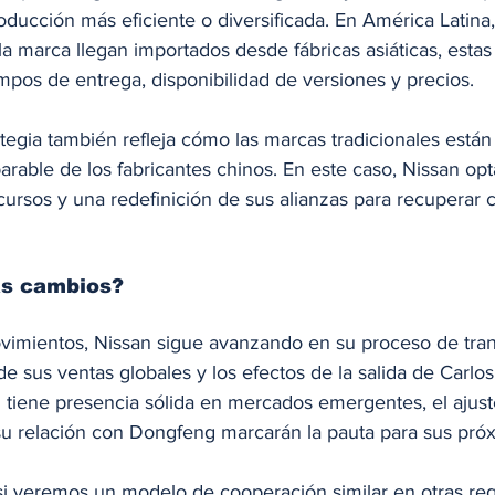
oducción más eficiente o diversificada. En América Latina
 marca llegan importados desde fábricas asiáticas, estas
mpos de entrega, disponibilidad de versiones y precios.
rategia también refleja cómo las marcas tradicionales está
arable de los fabricantes chinos. En este caso, Nissan opta
cursos y una redefinición de sus alianzas para recuperar 
ás cambios?
vimientos, Nissan sigue avanzando en su proceso de tra
 de sus ventas globales y los efectos de la salida de Carlo
tiene presencia sólida en mercados emergentes, el ajust
su relación con Dongfeng marcarán la pauta para sus pró
si veremos un modelo de cooperación similar en otras reg