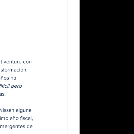
nt venture con 
sformación. 
años ha 
fícil pero 
as.
Nissan alguna 
mo año fiscal, 
emergentes de 