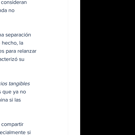
 consideran 
nda no 
na separación 
 hecho, la 
s para relanzar 
cterizó su 
ios tangibles 
s que ya no 
na si las 
 compartir 
ecialmente si 