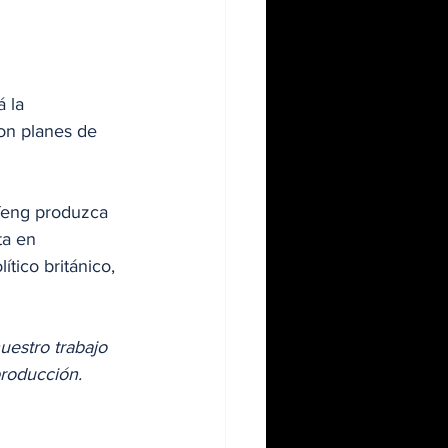
 la 
on planes de 
feng produzca 
ta en 
tico británico, 
estro trabajo 
producción. 