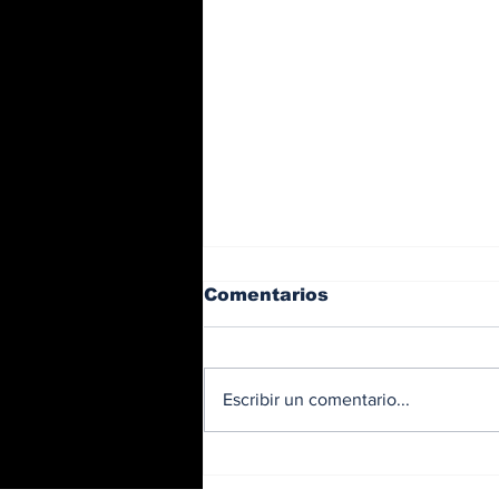
Comentarios
Escribir un comentario...
BMW y Spider-Man: La
controversia de la