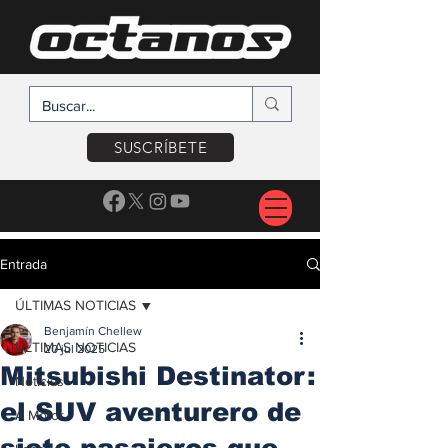
SUSCRÍBETE
Entrada
ÚLTIMAS NOTICIAS
Benjamín Chellew
ÚLTIMAS NOTICIAS
20 jul 2025
Mitsubishi Destinator:
Noticias
el SUV aventurero de
A Motor
siete pasajeros que