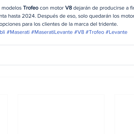
s modelos 
Trofeo
 con motor 
V8
 dejarán de producirse a f
enta hasta 2024. Después de eso, solo quedarán los motore
pciones para los clientes de la marca del tridente.
bli
#Maserati
#MaseratiLevante
#V8
#Trofeo
#Levante