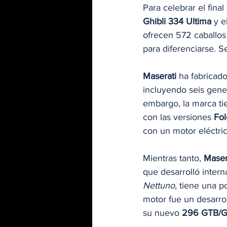
Para celebrar el final
Ghibli 334 Ultima
 y e
ofrecen 572 caballos
para diferenciarse. S
Maserati
 ha fabricad
incluyendo seis gene
embargo, la marca ti
con las versiones 
Fol
con un motor eléctric
Mientras tanto, 
Maser
que desarrolló inter
Nettuno
, tiene una 
motor fue un desarrol
su nuevo 
296 GTB/