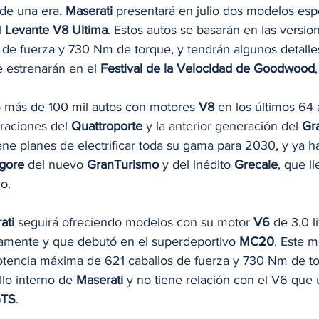
 de una era, 
Maserati
 presentará en julio dos modelos espe
l 
Levante V8 Ultima
. Estos autos se basarán en las versio
 de fuerza y 730 Nm de torque, y tendrán algunos detalle
e estrenarán en el 
Festival de la Velocidad de Goodwood
o más de 100 mil autos con motores 
V8
 en los últimos 64 
raciones del 
Quattroporte
 y la anterior generación del 
Gr
ene planes de electrificar toda su gama para 2030, y ya
gore
 del nuevo 
GranTurismo
 y del inédito 
Grecale
, que l
o.
ati
 seguirá ofreciendo modelos con su motor 
V6
 de 3.0 l
namente y que debutó en el superdeportivo 
MC20
. Este m
potencia máxima de 621 caballos de fuerza y 730 Nm de to
lo interno de 
Maserati
 y no tiene relación con el V6 que 
GTS
.