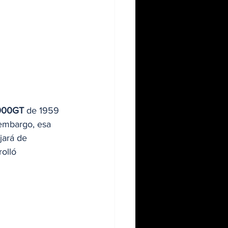
000GT
 de 1959 
 embargo, esa 
jará de 
rolló 