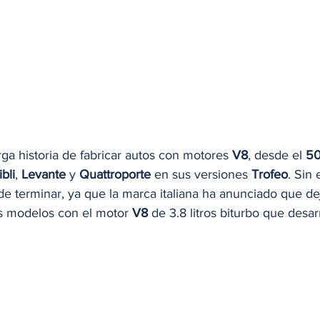
rga historia de fabricar autos con motores 
V8
, desde el 
5
bli
, 
Levante
 y 
Quattroporte
 en sus versiones 
Trofeo
. Sin
 de terminar, ya que la marca italiana ha anunciado que de
s modelos con el motor 
V8
 de 3.8 litros biturbo que desar
.