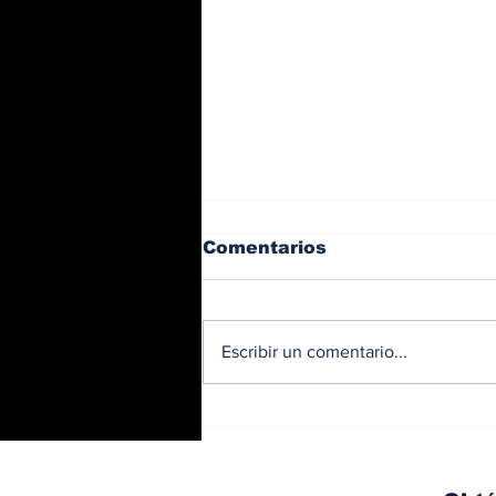
Comentarios
Escribir un comentario...
BMW y Spider-Man: La
controversia de la
publicidad en las
pantallas de tu auto