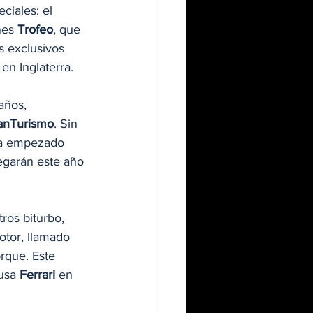
ciales: el 
nes 
Trofeo
, que 
s exclusivos 
, en Inglaterra.
años, 
anTurismo
. Sin 
 ha empezado 
legarán este año 
itros biturbo, 
otor, llamado 
rque. Este 
usa 
Ferrari
 en 