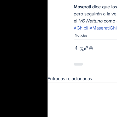
Maserati
 dice que lo
pero seguirán a la v
el 
V6 Nettuno
 como o
#Ghibli
#MaseratiGhi
Noticias
Entradas relacionadas