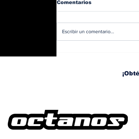
Comentarios
Escribir un comentario...
Trabajos nocturnos en
el Corredor Sur: habrá
izaje y movilización de
vigas este fin de
¡Obté
semana