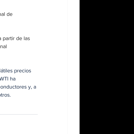
al de 
partir de las 
nal 
tiles precios 
 WTI ha 
conductores y, a 
tros.