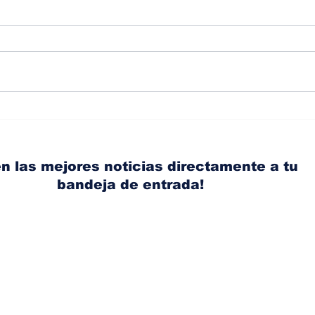
Diésel supera los 5
Ant
dólares por galón en
acci
Panamá tras nuevo
Ace
aumento de los
con
n las mejores noticias directamente a tu
combustibles
bandeja de entrada!