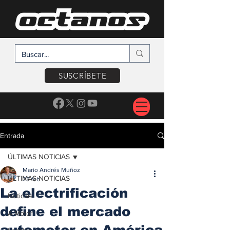
SUSCRÍBETE
Entrada
ÚLTIMAS NOTICIAS
Mario Andrés Muñoz
ÚLTIMAS NOTICIAS
23 feb
La electrificación
Noticias
define el mercado
A Motor
automotor en América