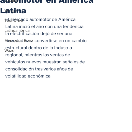
Locales
Latina
Voltaje
El mercado automotor de América 
Test Drive
Latina inició el año con una tendencia: 
Latinoamérica
la electrificación dejó de ser una 
Mercedes Benz
novedad para convertirse en un cambio 
estructural dentro de la industria 
Waze
regional, mientras las ventas de 
vehículos nuevos muestran señales de 
consolidación tras varios años de 
volatilidad económica.