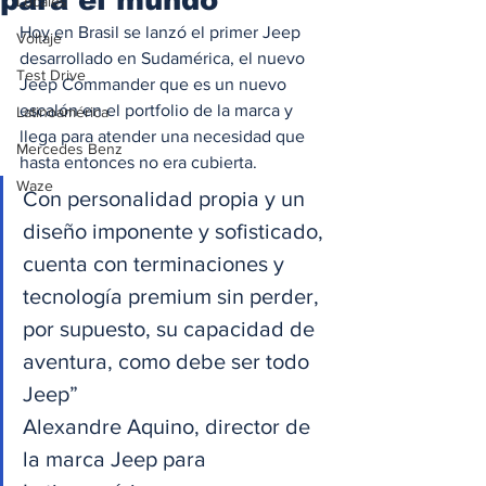
Locales
Hoy en Brasil se lanzó el primer Jeep 
Voltaje
desarrollado en Sudamérica, el nuevo 
Test Drive
Jeep Commander que es un nuevo 
escalón en el portfolio de la marca y 
Latinoamérica
llega para atender una necesidad que 
Mercedes Benz
hasta entonces no era cubierta.  
Waze
Con personalidad propia y un 
diseño imponente y sofisticado, 
cuenta con terminaciones y 
tecnología premium sin perder, 
por supuesto, su capacidad de 
aventura, como debe ser todo 
Jeep” 
Alexandre Aquino, director de 
la marca Jeep para 