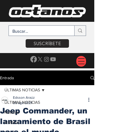
SUSCRÍBETE
Entrada
ÚLTIMAS NOTICIAS
Edsson Araúz
ÚLTIMAS NOTICIAS
26 ago 2021
Jeep Commander, un
Noticias
lanzamiento de Brasil
A Motor
para el mundo