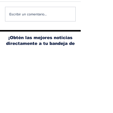
Albaisa deja la
RAM 1500 V8
Escribir un comentario...
dirección de diseño
elimina el si
de Nissan, Matthew
microhíbrido
Weaver tomará su
y el start/sto
lugar
¡Obtén las mejores noticias
directamente a tu bandeja de
entrada!