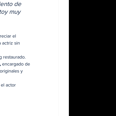
iento de 
toy muy 
eciar el 
a actriz sin 
g restaurado. 
 
encargado de 
riginales y 
l actor 