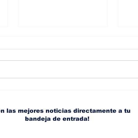
Albaisa deja la
RAM
dirección de diseño de
eli
Nissan, Matthew
mic
Weaver tomará su lugar
el s
n las mejores noticias directamente a tu
bandeja de entrada!