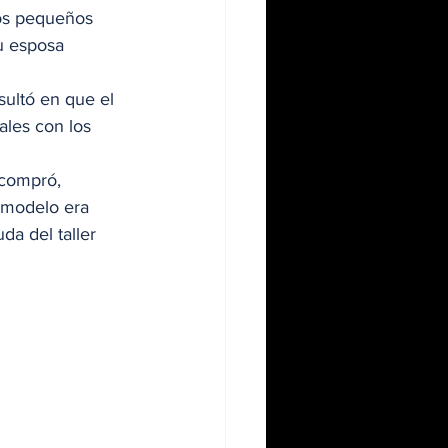
os pequeños 
u esposa 
ultó en que el 
les con los 
 compró, 
 modelo era 
da del taller 