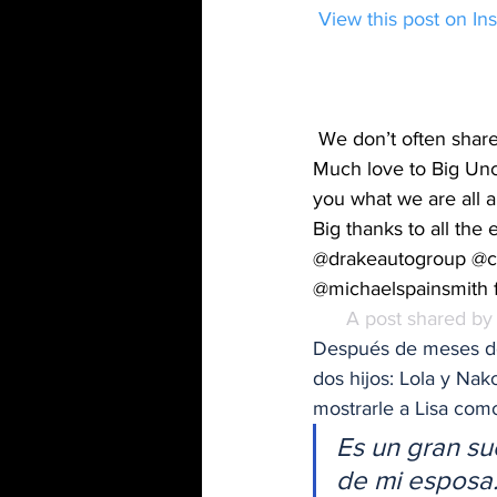
 View this post on I
We don’t often share 
Much love to Big Unc
you what we are all a
Big thanks to all the
@drakeautogroup @co
@michaelspainsmith f
A post shared by
Después de meses de 
dos hijos: Lola y Nak
mostrarle a Lisa como
Es un gran su
de mi esposa.