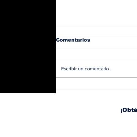
Comentarios
Escribir un comentario...
BMW y Spider-Man: La
controversia de la
publicidad en las
pantallas de tu auto
¡Obté