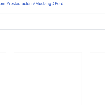
tom
#restauración
#Mustang
#Ford