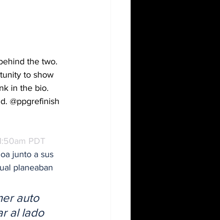
 behind the two. 
tunity to show 
k in the bio. 
ld. @ppgrefinish 
11:50am PDT
oa junto a sus 
cual planeaban 
er auto 
r al lado 