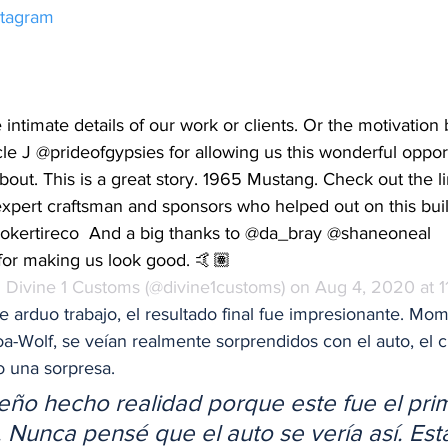
nstagram
intimate details of our work or clients. Or the motivation
le J @prideofgypsies for allowing us this wonderful oppor
bout. This is a great story. 1965 Mustang. Check out the lin
 expert craftsman and sponsors who helped out on this bui
kertireco  And a big thanks to @da_bray @shaneoneal 
or making us look good. 🤙🏽
 
 Divine 1 Customs
 (@divine1customs) on Aug 4, 2020 at 
arduo trabajo, el resultado final fue impresionante. Mom
oa-Wolf, se veían realmente sorprendidos con el auto, el 
 una sorpresa.  
eño hecho realidad porque este fue el prim
 Nunca pensé que el auto se vería así. Esta