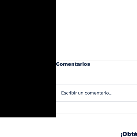
Comentarios
Escribir un comentario...
Diésel supera los 5
dólares por galón en
Panamá tras nuevo
aumento de los
¡Obté
combustibles