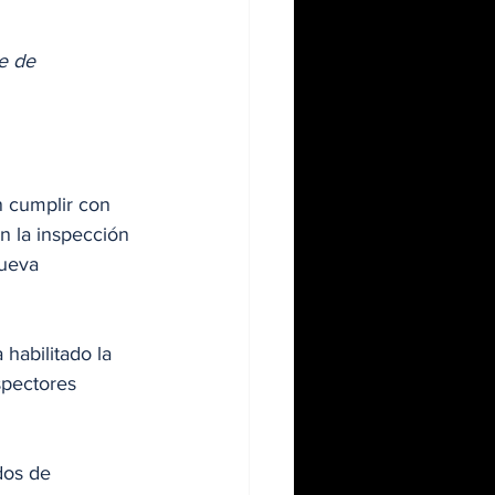
e de 
 cumplir con 
an la inspección 
nueva 
 habilitado la 
spectores 
dos de 