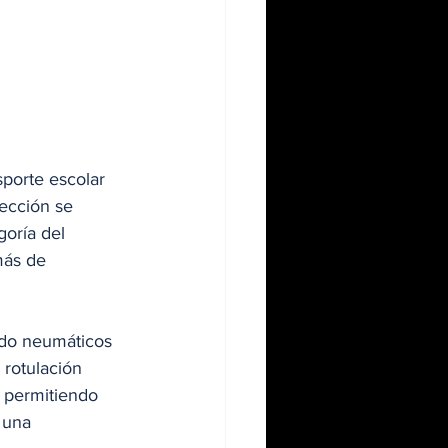
sporte escolar 
ección se 
oría del 
más de 
ndo neumáticos 
 rotulación 
, permitiendo 
 una 