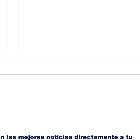
Ante el aumento de los
¿Co
accidentes de tránsito,
pre
Acerta promueve una
las
conducción más segura
par
n las mejores noticias directamente a tu
con