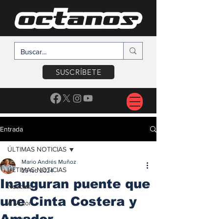
SUSCRÍBETE
Entrada
ÚLTIMAS NOTICIAS
Mario Andrés Muñoz
ÚLTIMAS NOTICIAS
25 feb 2024
Inauguran puente que
Noticias
une Cinta Costera y
A Motor
Amador