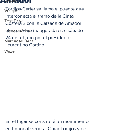
Locales
Torrijos-Carter se llama el puente que 
Voltaje
interconecta el tramo de la Cinta 
Test Drive
Costera 3 con la Calzada de Amador, 
obra que fue inaugurada este sábado 
Latinoamérica
24 de febrero por el presidente, 
Mercedes Benz
Laurentino Cortizo.
Waze
En el lugar se construirá un monumento 
en honor al General Omar Torrijos y de 