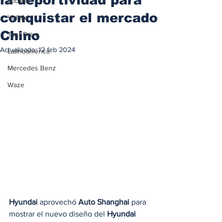
Locales
conquistar el mercado
Voltaje
Chino
Test Drive
Actualizado:
12 feb 2024
Latinoamérica
Mercedes Benz
Waze
Hyundai
 aprovechó 
Auto Shanghai
 para 
mostrar el nuevo diseño del 
Hyundai 