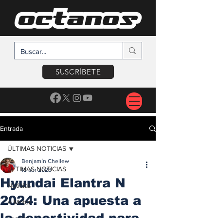
SUSCRÍBETE
Entrada
ÚLTIMAS NOTICIAS
Benjamín Chellew
ÚLTIMAS NOTICIAS
18 abr 2023
Hyundai Elantra N
Noticias
2024: Una apuesta a
A Motor
la deportividad para