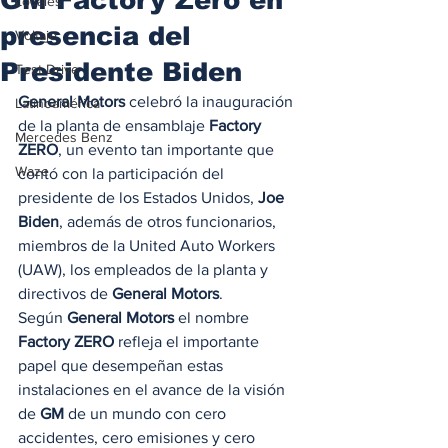
Locales
presencia del
Voltaje
Presidente Biden
Test Drive
General Motors
 celebró la inauguración 
Latinoamérica
de la planta de ensamblaje 
Factory 
Mercedes Benz
ZERO
, un evento tan importante que 
Waze
contó con la participación del 
presidente de los Estados Unidos, 
Joe 
Biden
, además de otros funcionarios, 
miembros de la United Auto Workers 
(UAW), los empleados de la planta y 
directivos de 
General Motors
. 
Según 
General Motors
 el nombre 
Factory ZERO
 refleja el importante 
papel que desempeñan estas 
instalaciones en el avance de la visión 
de 
GM
 de un mundo con cero 
accidentes, cero emisiones y cero 