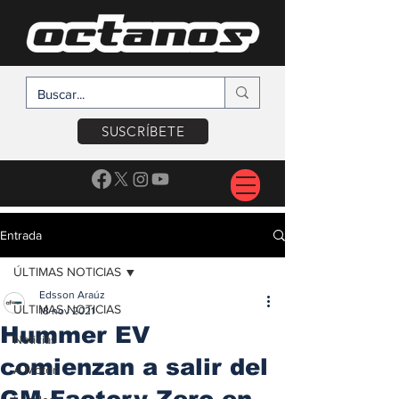
SUSCRÍBETE
Entrada
ÚLTIMAS NOTICIAS
Edsson Araúz
ÚLTIMAS NOTICIAS
18 nov 2021
Hummer EV
Noticias
comienzan a salir del
A Motor
GM Factory Zero en