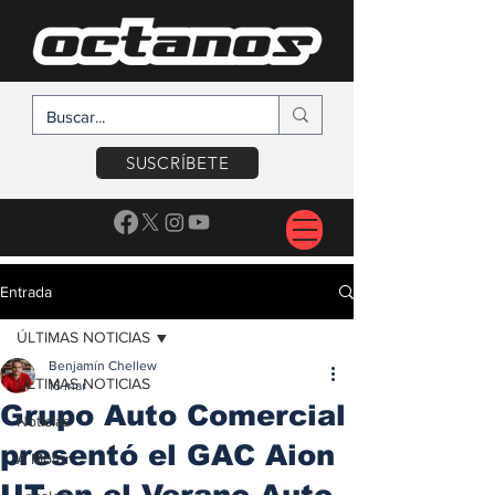
SUSCRÍBETE
Entrada
ÚLTIMAS NOTICIAS
Benjamín Chellew
ÚLTIMAS NOTICIAS
16 mar
Grupo Auto Comercial
Noticias
presentó el GAC Aion
A Motor
UT en el Verano Auto