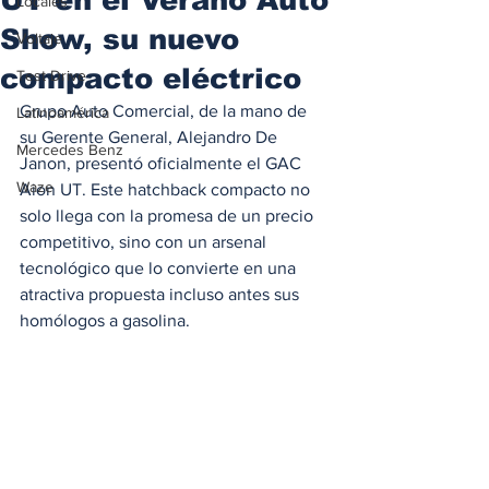
Locales
Show, su nuevo
Voltaje
compacto eléctrico
Test Drive
Grupo Auto Comercial, de la mano de 
Latinoamérica
su Gerente General, Alejandro De 
Mercedes Benz
Janon, presentó oficialmente el GAC 
Waze
Aion UT. Este hatchback compacto no 
solo llega con la promesa de un precio 
competitivo, sino con un arsenal 
tecnológico que lo convierte en una 
atractiva propuesta incluso antes sus 
homólogos a gasolina.