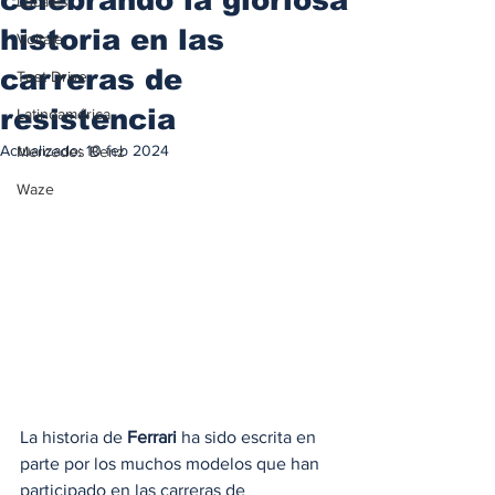
Locales
historia en las
Voltaje
carreras de
Test Drive
resistencia
Latinoamérica
Actualizado:
10 feb 2024
Mercedes Benz
Waze
La historia de 
Ferrari
 ha sido escrita en 
parte por los muchos modelos que han 
participado en las carreras de 