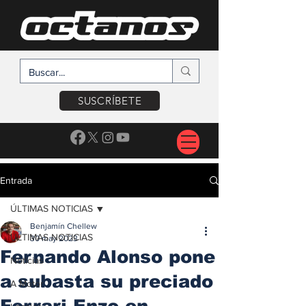
SUSCRÍBETE
Entrada
ÚLTIMAS NOTICIAS
Benjamín Chellew
ÚLTIMAS NOTICIAS
30 may 2023
Fernando Alonso pone
Noticias
a subasta su preciado
A Motor
Ferrari Enzo en