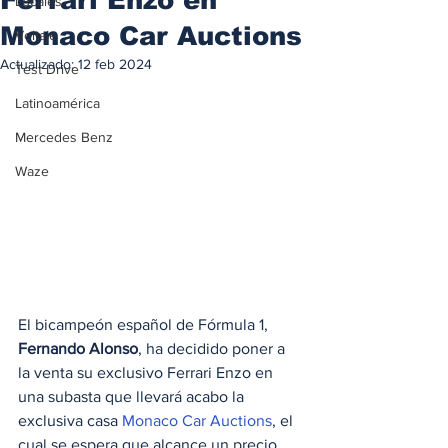
Locales
Monaco Car Auctions
Voltaje
Actualizado:
12 feb 2024
Test Drive
Latinoamérica
Mercedes Benz
Waze
El bicampeón español de Fórmula 1, 
Fernando Alonso
, ha decidido poner a 
la venta su exclusivo Ferrari Enzo en 
una subasta que llevará acabo la 
exclusiva casa 
Monaco Car Auctions
, el 
cual se espera que alcance un precio 