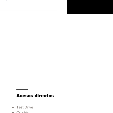
 y Spider-Man: La
roversia de la
icidad en las
allas de tu auto
Acesos directos
Test Drive
Opinión