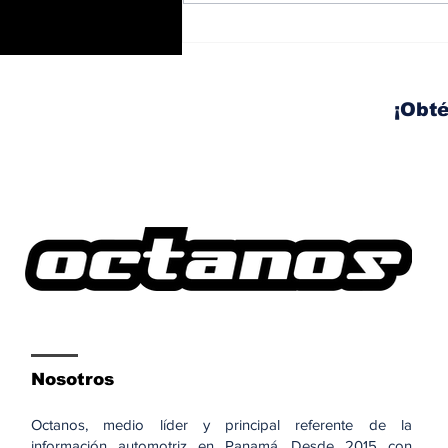
Trabajos nocturnos en
el Corredor Sur: habrá
izaje y movilización de
vigas este fin de
¡Obté
semana
Nosotros
Octanos, medio líder y principal referente de la
información automotriz en Panamá. Desde 2015 con