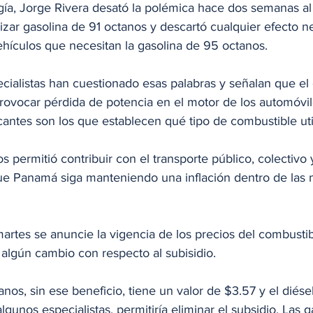
gía, Jorge Rivera desató la polémica hace dos semanas al 
lizar gasolina de 91 octanos y descartó cualquier efecto 
hículos que necesitan la gasolina de 95 octanos.
ialistas han cuestionado esas palabras y señalan que el
ovocar pérdida de potencia en el motor de los automóvi
cantes son los que establecen qué tipo de combustible util
 permitió contribuir con el transporte público, colectivo y
ue Panamá siga manteniendo una inflación dentro de las 
rtes se anuncie la vigencia de los precios del combustibl
y algún cambio con respecto al subisidio.
nos, sin ese beneficio, tiene un valor de $3.57 y el diésel
lgunos especialistas, permitiría eliminar el subsidio. Las 