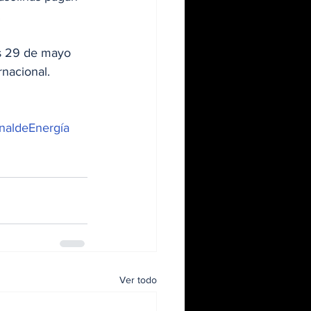
.
es 29 de mayo 
rnacional.
naldeEnergía
Ver todo