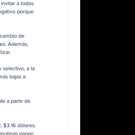
invitar a todos 
negativo porque 
 cambio de 
les. Además, 
izar.
 selectivo, a la 
más bajas a 
e a partir de 
, $3.16 dólares. 
gasolinas pagan 