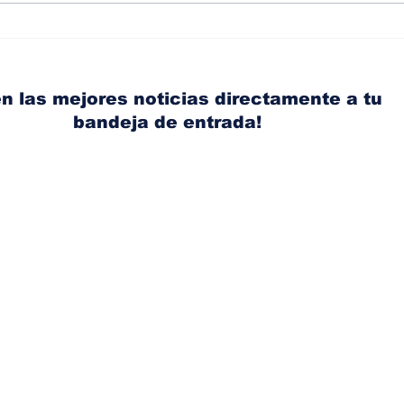
Diésel supera los 5
BMW
dólares por galón en
cont
Panamá tras nuevo
publ
aumento de los
pant
n las mejores noticias directamente a tu
combustibles
bandeja de entrada!