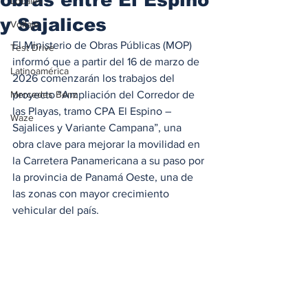
Locales
y Sajalices
Voltaje
El Ministerio de Obras Públicas (MOP) 
Test Drive
informó que a partir del 16 de marzo de 
Latinoamérica
2026 comenzarán los trabajos del 
Mercedes Benz
proyecto “Ampliación del Corredor de 
las Playas, tramo CPA El Espino – 
Waze
Sajalices y Variante Campana”, una 
obra clave para mejorar la movilidad en 
la Carretera Panamericana a su paso por 
la provincia de Panamá Oeste, una de 
las zonas con mayor crecimiento 
vehicular del país.