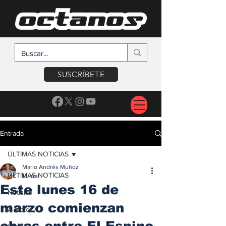
SUSCRÍBETE
Entrada
ÚLTIMAS NOTICIAS
Mario Andrés Muñoz
ÚLTIMAS NOTICIAS
15 mar
Este lunes 16 de
Noticias
marzo comienzan
A Motor
obras entre El Espino