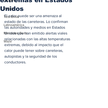
Locales
Unidos
Voltaje
El calor puede ser una amenaza al 
Test Drive
estado de las carreteras. Lo confirman 
Latinoamérica
las autoridades y medios en Estados 
Mercedes Benz
Unidos que han emitido alertas viales 
relacionadas con las altas temperaturas 
Waze
extremas, debido al impacto que el 
calor puede tener sobre carreteras, 
autopistas y la seguridad de los 
conductores. 