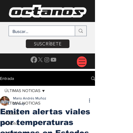
SUSCRÍBETE
Entrada
ÚLTIMAS NOTICIAS
Mario Andrés Muñoz
ÚLTIMAS NOTICIAS
29 may
Emiten alertas viales
Noticias
por temperaturas
A Motor
extremas en Estados