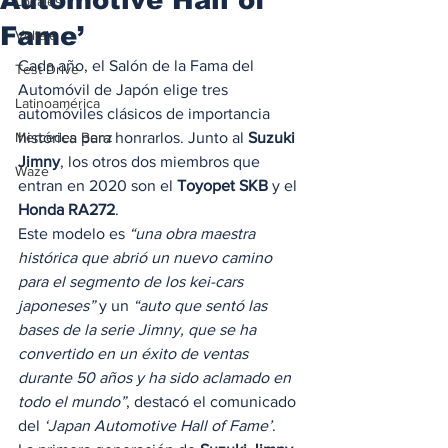
Locales
Fame’
Voltaje
Cada año, el Salón de la Fama del 
Test Drive
Automóvil de Japón elige tres 
Latinoamérica
automóviles clásicos de importancia 
Mercedes Benz
histórica para honrarlos. Junto al 
Suzuki 
Jimny
, los otros dos miembros que 
Waze
entran en 2020 son el 
Toyopet SKB
 y el 
Honda RA272
. 
Este modelo es 
“una obra maestra 
histórica que abrió un nuevo camino 
para el segmento de los kei-cars 
japoneses”
 y un 
“auto que sentó las 
bases de la serie Jimny, que se ha 
convertido en un éxito de ventas 
durante 50 años y ha sido aclamado en 
todo el mundo”
, destacó el comunicado 
del 
‘Japan Automotive Hall of Fame’
.  