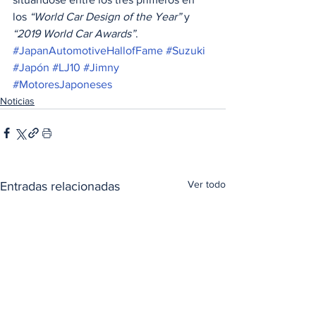
los 
“World Car Design of the Year”
 y 
“2019 World Car Awards”
.
#JapanAutomotiveHallofFame
#Suzuki
#Japón
#LJ10
#Jimny
#MotoresJaponeses
Noticias
Ver todo
Entradas relacionadas