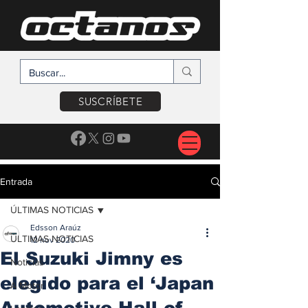
SUSCRÍBETE
Entrada
ÚLTIMAS NOTICIAS
Edsson Araúz
ÚLTIMAS NOTICIAS
12 nov 2020
El Suzuki Jimny es
Noticias
elegido para el ‘Japan
A Motor
Automotive Hall of