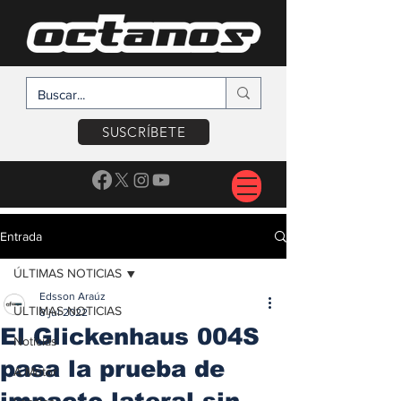
SUSCRÍBETE
Entrada
ÚLTIMAS NOTICIAS
Edsson Araúz
ÚLTIMAS NOTICIAS
8 jul 2022
El Glickenhaus 004S
Noticias
pasa la prueba de
A Motor
impacto lateral sin