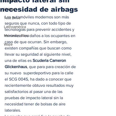
Locales
necesidad de airbags
Voltaje
Los automóviles modernos son más 
Test Drive
seguros que nunca, con todo tipo de 
Latinoamérica
tecnologías para prevenir accidentes y 
Mercedes Benz
minimizar los daños a los ocupantes en 
caso de que ocurran. Sin embargo, 
Waze
existen compañías que buscan como 
llevar su seguridad al siguiente nivel, 
una de ellas es 
Scuderia Cameron 
Glickenhaus
, que para para creación de 
su nuevo  superdeportivo para la calle 
el SCG 004S, ha dado a conocer que 
recientemente obtuvo resultados muy 
satisfactorios al pasar una de las 
pruebas de impacto lateral sin la 
necesidad tener de bolsas de aire 
laterales. 