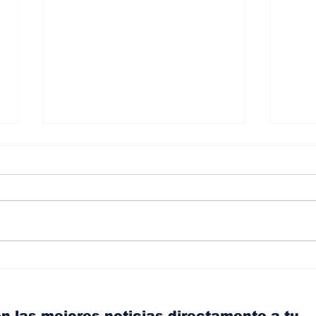
BMW y Spider-Man: La
Alba
controversia de la
dir
publicidad en las
Nis
pantallas de tu auto
Wea
n las mejores noticias directamente a tu