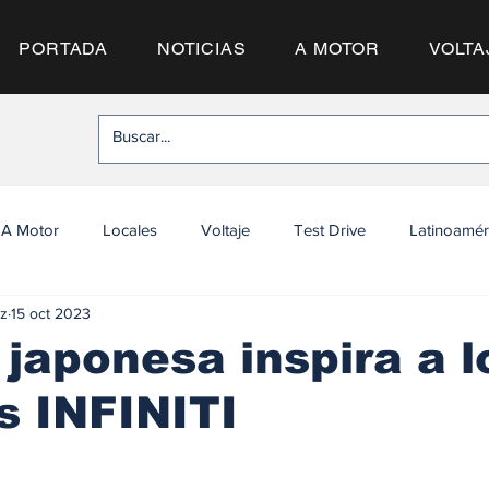
PORTADA
NOTICIAS
A MOTOR
VOLTA
A Motor
Locales
Voltaje
Test Drive
Latinoamér
z
15 oct 2023
 japonesa inspira a l
s INFINITI