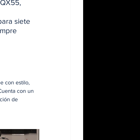
 QX55, 
ara siete 
empre 
 con estilo, 
 Cuenta con un 
ción de 