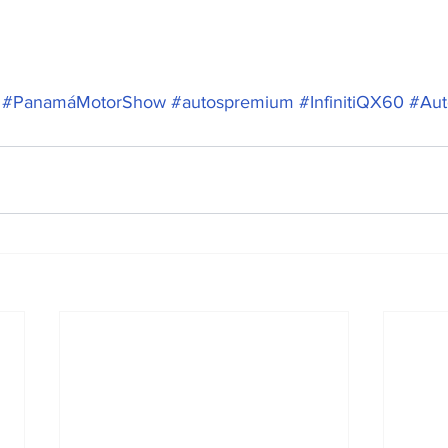
#PanamáMotorShow
#autospremium
#InfinitiQX60
#Aut