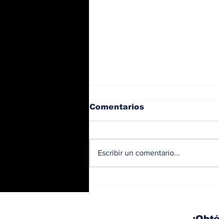
Comentarios
Escribir un comentario...
Diésel supera los 5
dólares por galón en
Panamá tras nuevo
aumento de los
¡Obté