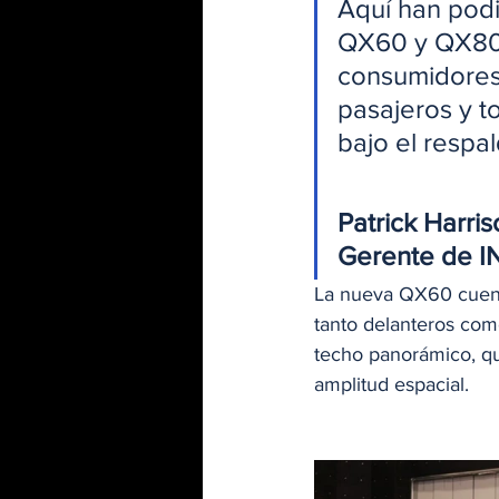
Aquí han podi
QX60 y QX80.
consumidores
pasajeros y t
bajo el respa
Patrick Harri
Gerente de I
La nueva QX60 cuenta
tanto delanteros com
techo panorámico, que
amplitud espacial.