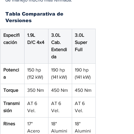
Tabla Comparativa de 
Versiones
Especifi
1.9L 
3.0L 
3.0L 
cación
D/C 4x4
Cab. 
Super 
Extendi
Full
da
Potenci
150 hp 
190 hp 
190 hp 
a
(112 kW)
(141 kW)
(141 kW)
Torque
350 Nm
450 Nm
450 Nm
Transmi
AT 6 
AT 6 
AT 6 
sión
Vel.
Vel.
Vel.
Rines
17" 
18" 
18" 
Acero
Alumini
Alumini