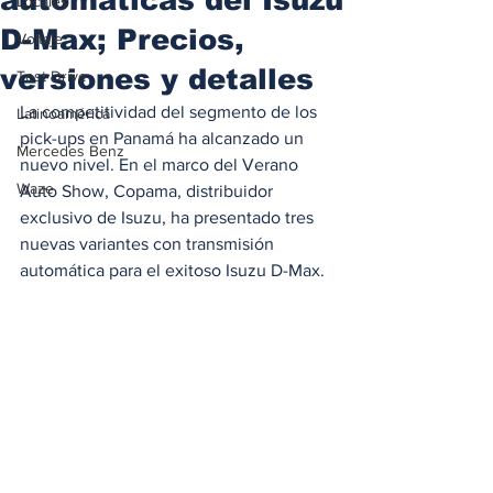
Locales
D-Max; Precios,
Voltaje
versiones y detalles
Test Drive
La competitividad del segmento de los 
Latinoamérica
pick-ups en Panamá ha alcanzado un 
Mercedes Benz
nuevo nivel. En el marco del Verano 
Waze
Auto Show, Copama, distribuidor 
exclusivo de Isuzu, ha presentado tres 
nuevas variantes con transmisión 
automática para el exitoso Isuzu D-Max. 