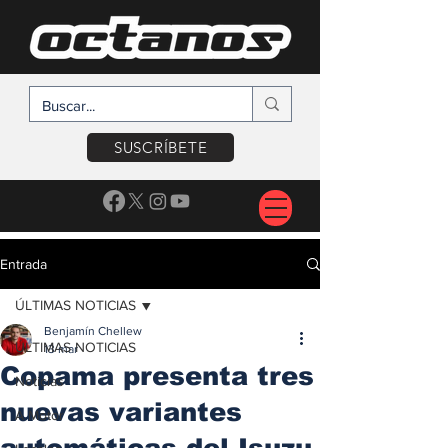
SUSCRÍBETE
Entrada
ÚLTIMAS NOTICIAS
Benjamín Chellew
ÚLTIMAS NOTICIAS
13 mar
Copama presenta tres
Noticias
nuevas variantes
A Motor
automáticas del Isuzu