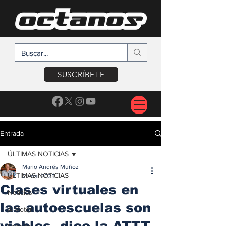
SUSCRÍBETE
Entrada
ÚLTIMAS NOTICIAS
Mario Andrés Muñoz
ÚLTIMAS NOTICIAS
21 mar 2025
Clases virtuales en
Noticias
las autoescuelas son
A Motor
viables, dice la ATTT