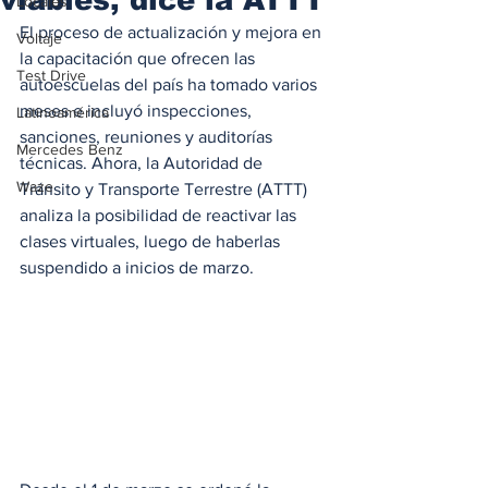
Locales
El proceso de actualización y mejora en 
Voltaje
la capacitación que ofrecen las 
Test Drive
autoescuelas del país ha tomado varios 
meses e incluyó inspecciones, 
Latinoamérica
sanciones, reuniones y auditorías 
Mercedes Benz
técnicas. Ahora, la Autoridad de 
Waze
Tránsito y Transporte Terrestre (ATTT) 
analiza la posibilidad de reactivar las 
clases virtuales, luego de haberlas 
suspendido a inicios de marzo.