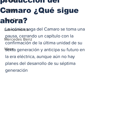
Locales
Camaro ¿Qué sigue
Voltaje
ahora?
Test Drive
La icónica saga del Camaro se toma una 
Latinoamérica
pausa, cerrando un capítulo con la 
Mercedes Benz
confirmación de la última unidad de su 
Waze
sexta generación y anticipa su futuro en 
la era eléctrica, aunque aún no hay 
planes del desarrollo de su séptima 
generación