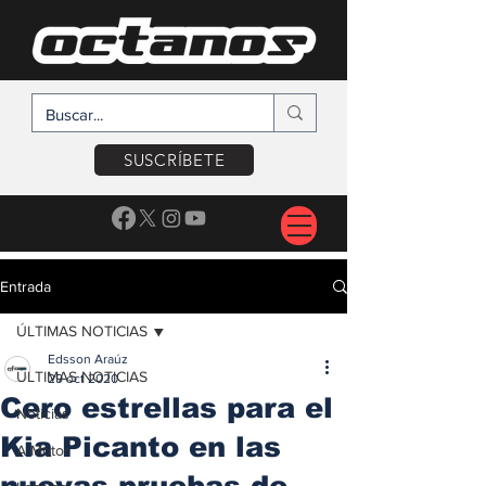
SUSCRÍBETE
Entrada
ÚLTIMAS NOTICIAS
Edsson Araúz
ÚLTIMAS NOTICIAS
29 oct 2020
Cero estrellas para el
Noticias
Kia Picanto en las
A Motor
nuevas pruebas de