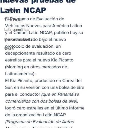
Locales
Latin NCAP
Voltaje
El Programa de Evaluación de 
Test Drive
Vehículos Nuevos para América Latina 
Latinoamérica
y el Caribe, Latin NCAP, publicó hoy su 
Mercedes Benz
primer resultado bajo el nuevo 
protocolo de evaluación, un 
Waze
decepcionante resultado de cero 
estrellas para el nuevo Kia Picanto 
(Morning en otros mercados de 
Latinoamérica). 
El Kia Picanto, producido en Corea del 
Sur, en su versión con una bolsa de aire 
para el conductor 
(que en Panamá se 
comercializa con dos bolsas de aire)
, 
logró cero estrellas en el último informe 
de la organización Latin NCAP 
(Programa de Evaluación de Autos 