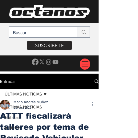
SUSCRÍBETE
Entrada
ÚLTIMAS NOTICIAS
Mario Andrés Muñoz
ÚLTIMAS NOTICIAS
23 oct 2024
ATTT fiscalizará
Noticias
talleres por tema de
A Motor
Revisado Vehicular