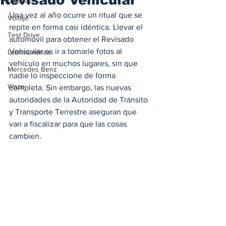
Locales
Una vez al año ocurre un ritual que se 
Voltaje
repite en forma casi idéntica. Llevar el 
Test Drive
automóvil para obtener el Revisado 
Vehicular es ir a tomarle fotos al 
Latinoamérica
vehículo en muchos lugares, sin que 
Mercedes Benz
nadie lo inspeccione de forma 
Waze
completa. Sin embargo, las nuevas 
autoridades de la Autoridad de Tránsito 
y Transporte Terrestre aseguran que 
van a fiscalizar para que las cosas 
cambien. 