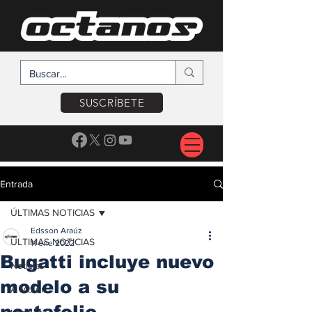
SUSCRÍBETE
Entrada
ÚLTIMAS NOTICIAS
Edsson Araúz
ÚLTIMAS NOTICIAS
11 ene 2022
Bugatti incluye nuevo
Noticias
modelo a su
A Motor
portafolio,