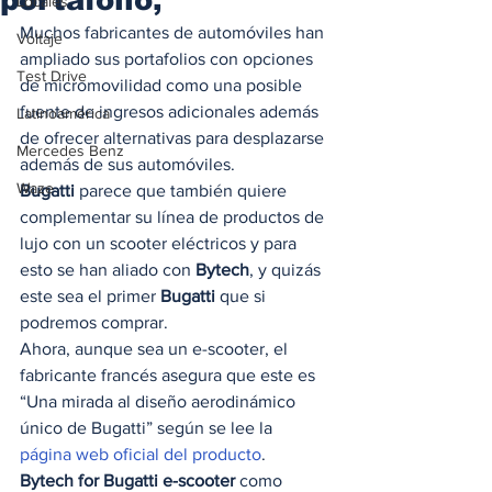
Locales
Muchos fabricantes de automóviles han 
Voltaje
ampliado sus portafolios con opciones 
Test Drive
de micromovilidad como una posible 
fuente de ingresos adicionales además 
Latinoamérica
de ofrecer alternativas para desplazarse 
Mercedes Benz
además de sus automóviles.  
Waze
Bugatti
 parece que también quiere 
complementar su línea de productos de 
lujo con un scooter eléctricos y para 
esto se han aliado con 
Bytech
, y quizás 
este sea el primer 
Bugatti
 que si 
podremos comprar. 
Ahora, aunque sea un e-scooter, el 
fabricante francés asegura que este es 
“Una mirada al diseño aerodinámico 
único de Bugatti” según se lee la 
página web oficial del producto
. 
Bytech for Bugatti e-scooter
 como 