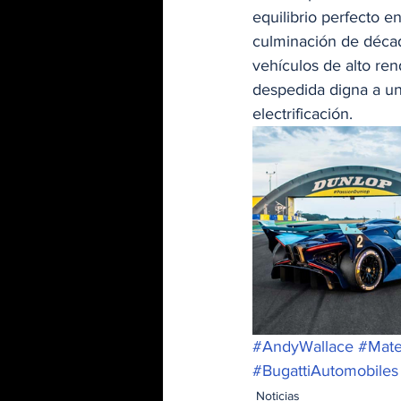
equilibrio perfecto e
culminación de déca
vehículos de alto re
despedida digna a un
electrificación.
#AndyWallace
#Mat
#BugattiAutomobiles
Noticias