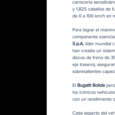
carrocería aerodinámi
y 1,825 caballos de f
de 0 a 100 km/h en 
Para lograr el máximo
componente esencial. 
S.p.A
, líder mundial 
han creado un sistem
discos de freno de 39
eje trasero), asegur
sobresalientes capac
El 
Bugatti Bolide
 pers
los icónicos vehículo
con un rendimiento d
Cada aspecto del veh