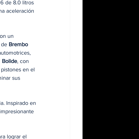
 de 8.0 litros 
na aceleración 
son un 
 de 
Brembo 
automotrices, 
 
Bolide
, con 
pistones en el 
inar sus 
ia. Inspirado en 
 impresionante 
a lograr el 