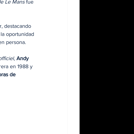
de Le Mans
 fue 
r, destacando 
 la oportunidad 
en persona.
fficiel
, 
Andy 
rrera en 1988 y 
ras de 