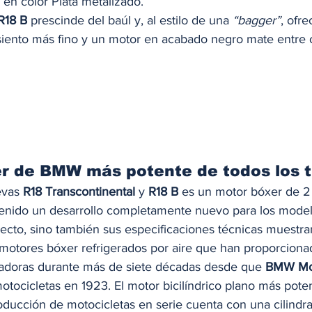
en color Plata metalizado. 
R18 B
 prescinde del baúl y, al estilo de una 
“bagger”
, ofre
asiento más fino y un motor en acabado negro mate entre o
er de BMW más potente de todos los 
evas 
R18 Transcontinental
 y 
R18 B
 es un motor bóxer de 2 c
tenido un desarrollo completamente nuevo para los model
ecto, sino también sus especificaciones técnicas muestra
s motores bóxer refrigerados por aire que han proporciona
adoras durante más de siete décadas desde que 
BMW Mo
otocicletas en 1923. El motor bicilíndrico plano más pote
oducción de motocicletas en serie cuenta con una cilindra