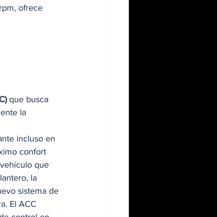
rpm, ofrece 
C)
 que busca 
ente la 
nte incluso en 
ximo confort 
 vehículo que 
antero, la 
nuevo sistema de 
ra. El ACC 