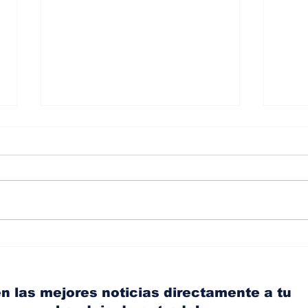
Albaisa deja la
RAM
dirección de diseño de
eli
Nissan, Matthew
mic
Weaver tomará su lugar
el s
n las mejores noticias directamente a tu