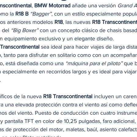
nscontinental
, 
BMW Motorrad
 añade una versión 
Grand A
como la
 R18 B
 “Bagger”
, con un estilo especialmente popul
los anteriores modelos 
R18
, las nuevas 
R18 Transcontinent
 del 
“Big Boxer”
 con un concepto clásico de chasis basad
un equipamiento exclusivo y un elegante diseño. 
 Transcontinental
 sea ideal para hacer viajes de larga dist
, tanto para disfrutar en solitario como con un acompañan
ado, está diseñada como una 
“máquina para el piloto”
 que 
especialmente en recorridos largos y es ideal para viaja
. 
ficos de la nueva 
R18 Transcontinental
 incluyen un caren
a una elevada protección contra el viento así como deflec
nos del viento. Puesto de conducción con cuatro instrume
 pantalla TFT en color de 10,25 pulgadas, faro adicional,
as de protección del motor, maletas, baúl, asiento calefac