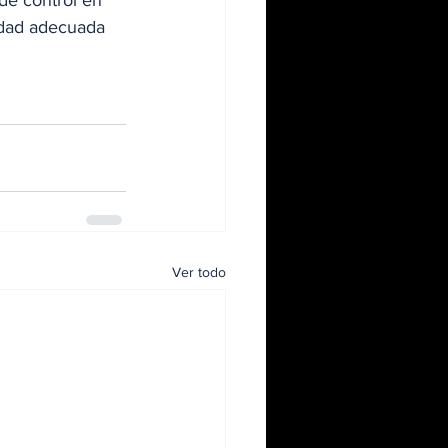
de control en 
idad adecuada 
Ver todo