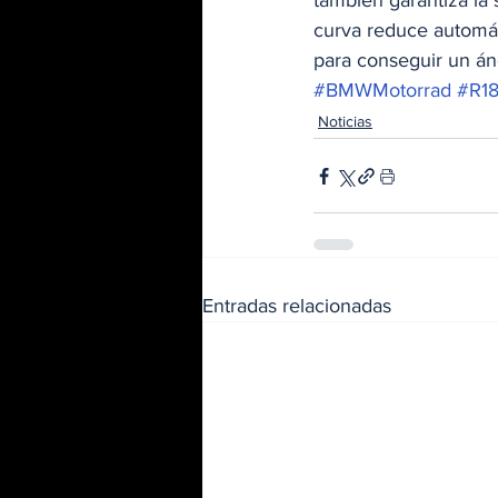
también garantiza la 
curva reduce automát
para conseguir un áng
#BMWMotorrad
#R1
Noticias
Entradas relacionadas