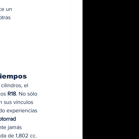
ce un 
tras 
tiempos
ilindros, el 
os 
R18
. No sólo 
n sus vínculos 
do experiencias 
torrad
nte jamás 
da de 1,802 cc. 