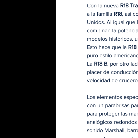
Con la nueva 
R18 Tra
a la familia 
R18
, así 
Unidos. Al igual que 
combinan la potencia
modelos históricos, 
Esto hace que la 
R18
puro estilo americano
La 
R18 B
, por otro l
placer de conducción 
velocidad de crucero
Los elementos especí
con un parabrisas par
para proteger las ma
analógicos redondos y
sonido Marshall, barr