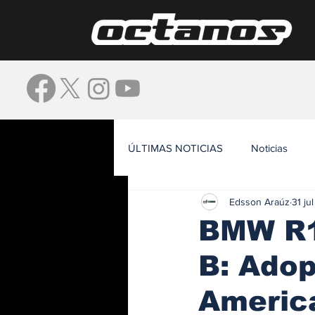
ÚLTIMAS NOTICIAS
Noticias
Edsson Araúz
31 ju
Waze
BMW R1
B: Adop
Americ