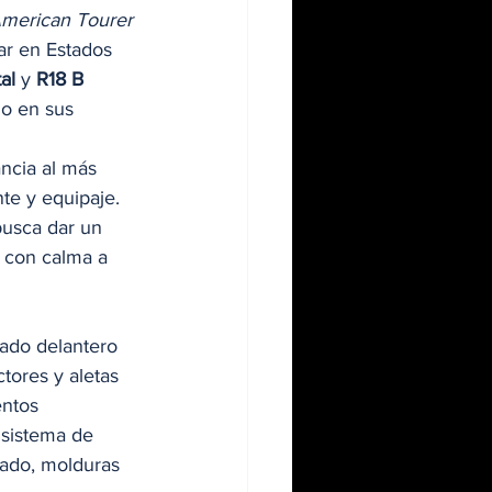
merican Tourer
ar en Estados 
al
 y 
R18 B
o en sus 
ancia al más 
te y equipaje. 
busca dar un 
r con calma a 
ado delantero 
tores y aletas 
ntos 
 sistema de 
tado, molduras 