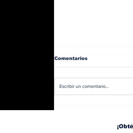
Comentarios
Escribir un comentario...
BMW y Spider-Man: La
controversia de la
publicidad en las
pantallas de tu auto
¡Obté