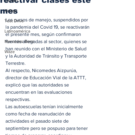
Locales
mes
Voltaje
Los cursos de manejo, suspendidos por  
Test Drive
la pandemia del Covid 19, se reactivarán 
Latinoamérica
el presente mes, según confirmaron 
Mercedes Benz
fuentes allegadas al sector, quienes se 
han reunido con el Ministerio de Salud 
Waze
y la Autoridad de Tránsito y Transporte 
Terrestre.  
Al respecto, Nicomedes Aizpurúa, 
director de Educación Vial de la ATTT, 
explicó que las autoridades se 
encuentran en las evaluaciones 
respectivas.  
Las autoescuelas tenían inicialmente 
como fecha de reanudación de 
actividades el pasado siete de 
septiembre pero se pospuso para tener 