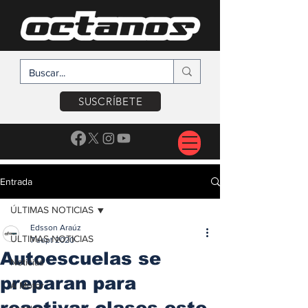
SUSCRÍBETE
Entrada
ÚLTIMAS NOTICIAS
Edsson Araúz
ÚLTIMAS NOTICIAS
7 sept 2020
Autoescuelas se
Noticias
preparan para
A Motor
reactivar clases este