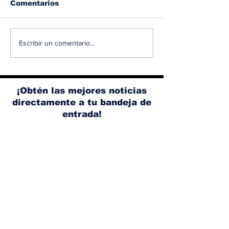
Comentarios
Albaisa deja la
RAM 1500 V8
Escribir un comentario...
dirección de diseño
elimina el si
de Nissan, Matthew
microhíbrido
Weaver tomará su
y el start/sto
lugar
¡Obtén las mejores noticias
directamente a tu bandeja de
entrada!