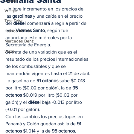
Locales
Un leve incremento en los precios de 
Voltaje
las 
gasolinas
 y una caída en el precio 
Test Drive
del 
diésel
 comenzará a regir a partir de 
este 
Viernes Santo
, según fue 
Latinoamérica
anunciado este miércoles por la 
Mercedes Benz
Secretaría de Energía.
Waze
Se trata de una variación que es el 
resultado de los precios internacionales 
de los combustibles y que se 
mantendrán vigentes hasta el 21 de abril.
La gasolina de 
91 octanos
 sube $0.018 
por litro ($0.02 por galón), la de 
95 
octanos
 $0.019 por litro ($0.02 por 
galón) y el 
diésel
 baja -0.013 por litro 
(-0.01 por galón).
Con los cambios los precios topes en 
Panamá y Colón quedan así: la de 
91 
octanos
 $1.014 y la de 
95 octanos
, 