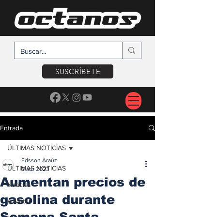
SUSCRÍBETE
Entrada
ÚLTIMAS NOTICIAS
Edsson Araúz
ÚLTIMAS NOTICIAS
6 abr 2023
Aumentan precios de
Noticias
gasolina durante
A Motor
Semana Santa