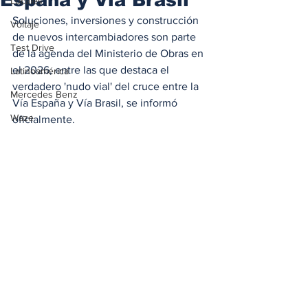
Locales
Soluciones, inversiones y construcción 
Voltaje
de nuevos intercambiadores son parte 
Test Drive
de la agenda del Ministerio de Obras en 
el 2026, entre las que destaca el 
Latinoamérica
verdadero 'nudo vial' del cruce entre la 
Mercedes Benz
Vía España y Vía Brasil, se informó 
Waze
oficialmente.