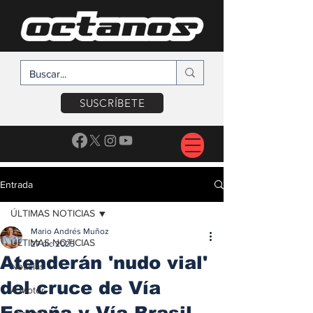
SUSCRÍBETE
Entrada
ÚLTIMAS NOTICIAS
Mario Andrés Muñoz
ÚLTIMAS NOTICIAS
27 dic 2025
Atenderán 'nudo vial'
Noticias
del cruce de Vía
A Motor
España y Vía Brasil