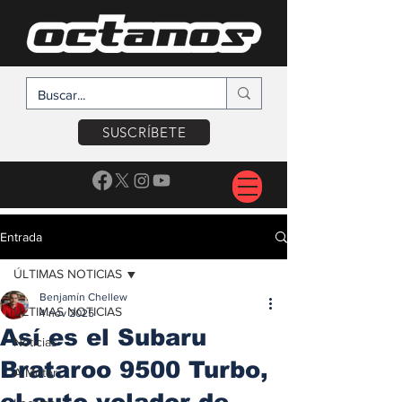
SUSCRÍBETE
Entrada
ÚLTIMAS NOTICIAS
Benjamín Chellew
ÚLTIMAS NOTICIAS
4 nov 2025
Así es el Subaru
Noticias
Brataroo 9500 Turbo,
A Motor
el auto volador de