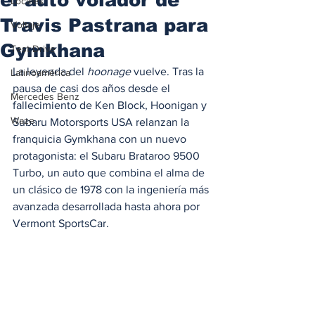
Locales
Travis Pastrana para
Voltaje
Gymkhana
Test Drive
La leyenda del 
hoonage
 vuelve. Tras la 
Latinoamérica
pausa de casi dos años desde el 
Mercedes Benz
fallecimiento de Ken Block, Hoonigan y 
Waze
Subaru Motorsports USA relanzan la 
franquicia Gymkhana con un nuevo 
protagonista: el Subaru Brataroo 9500 
Turbo, un auto que combina el alma de 
un clásico de 1978 con la ingeniería más 
avanzada desarrollada hasta ahora por 
Vermont SportsCar.