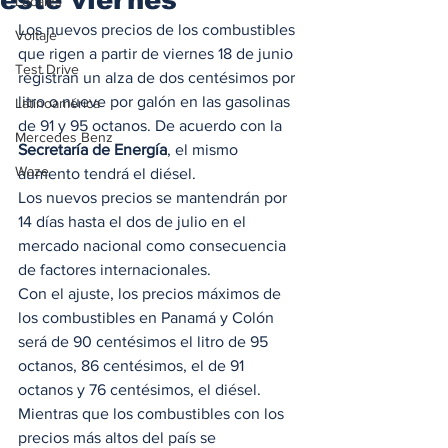
Locales
Los nuevos precios de los combustibles 
Voltaje
que rigen a partir de viernes 18 de junio 
Test Drive
registran un alza de dos centésimos por 
litro o nueve por galón en las gasolinas 
Latinoamérica
de 91 y 95 octanos. De acuerdo con la 
Mercedes Benz
Secretaría de Energía
, el mismo 
Waze
aumento tendrá el diésel.  
Los nuevos precios se mantendrán por 
14 días hasta el dos de julio en el 
mercado nacional como consecuencia 
de factores internacionales.  
Con el ajuste, los precios máximos de 
los combustibles en Panamá y Colón 
será de 90 centésimos el litro de 95 
octanos, 86 centésimos, el de 91 
octanos y 76 centésimos, el diésel.  
Mientras que los combustibles con los 
precios más altos del país se 