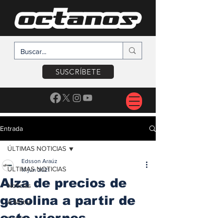
SUSCRÍBETE
Entrada
ÚLTIMAS NOTICIAS
Edsson Araúz
ÚLTIMAS NOTICIAS
17 jun 2021
Alza de precios de
Noticias
gasolina a partir de
A Motor
este viernes