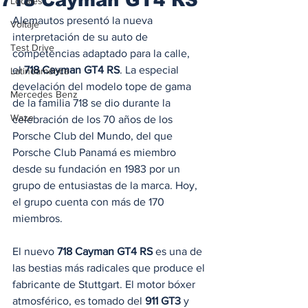
Locales
Alemautos presentó la nueva 
Voltaje
interpretación de su auto de 
Test Drive
competencias adaptado para la calle, 
el 
718 Cayman GT4 RS
. La especial 
Latinoamérica
develación del modelo tope de gama 
Mercedes Benz
de la familia 718 se dio durante la 
Waze
celebración de los 70 años de los 
Porsche Club del Mundo, del que 
Porsche Club Panamá es miembro 
desde su fundación en 1983 por un 
grupo de entusiastas de la marca. Hoy, 
el grupo cuenta con más de 170 
miembros. 
El nuevo 
718 Cayman GT4 RS
 es una de 
las bestias más radicales que produce el 
fabricante de Stuttgart. El motor bóxer 
atmosférico, es tomado del 
911 GT3
 y 