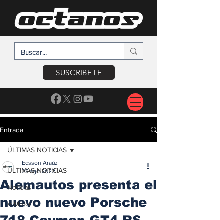
SUSCRÍBETE
Entrada
ÚLTIMAS NOTICIAS
Edsson Araúz
ÚLTIMAS NOTICIAS
28 ago 2022
Alemautos presenta el
Noticias
nuevo nuevo Porsche
A Motor
718 Cayman GT4 RS