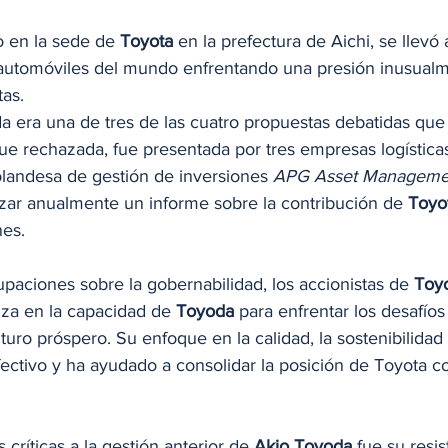
o en la sede de 
Toyota
 en la prefectura de Aichi, se llevó
automóviles del mundo enfrentando una presión inusualm
tas.
a era una de tres de las cuatro propuestas debatidas que 
fue rechazada, fue presentada por tres empresas logística
holandesa de gestión de inversiones 
APG Asset Manageme
izar anualmente un informe sobre la contribución de 
Toyo
nes.
paciones sobre la gobernabilidad, los accionistas de 
Toy
za en la capacidad de 
Toyoda
 para enfrentar los desafíos
uro próspero. Su enfoque en la calidad, la sostenibilidad 
ectivo y ha ayudado a consolidar la posición de Toyota co
 críticas a la gestión anterior de 
Akio Toyoda
 fue su resis