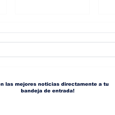
Albaisa deja la
RAM
dirección de diseño de
eli
Nissan, Matthew
mic
Weaver tomará su lugar
el s
n las mejores noticias directamente a tu
bandeja de entrada!