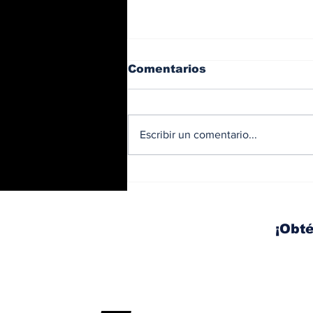
Comentarios
Escribir un comentario...
BMW y Spider-Man: La
controversia de la
publicidad en las
pantallas de tu auto
¡Obté