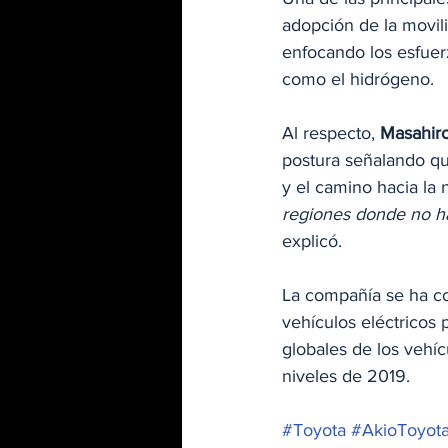
adopción de la movili
enfocando los esfuerz
como el hidrógeno.
Al respecto, 
Masahir
postura señalando qu
y el camino hacia la 
regiones donde no ha
explicó.
La compañía se ha co
vehículos eléctricos 
globales de los vehí
niveles de 2019.
#Toyota
#AkioToyot