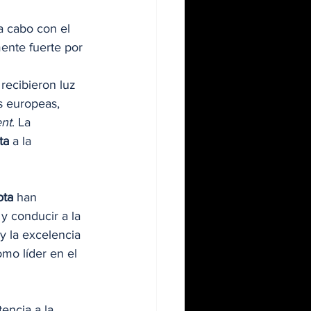
 a cabo con el 
ente fuerte por 
recibieron luz 
s europeas, 
nt
. La 
ta
 a la 
ota
 han 
 y conducir a la 
y la excelencia 
mo líder en el 
tencia a la 