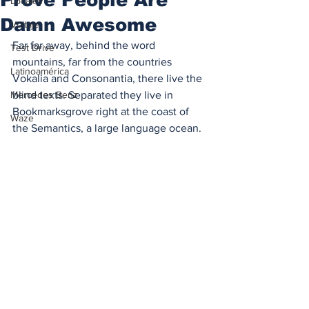
Locales
Damn Awesome
Voltaje
Far far away, behind the word 
Test Drive
mountains, far from the countries 
Latinoamérica
Vokalia and Consonantia, there live the 
Mercedes Benz
blind texts. Separated they live in 
Bookmarksgrove right at the coast of 
Waze
the Semantics, a large language ocean.