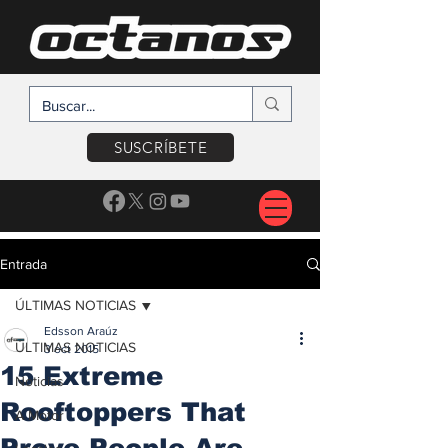
SUSCRÍBETE
Entrada
ÚLTIMAS NOTICIAS
Edsson Araúz
ÚLTIMAS NOTICIAS
3 oct 2015
15 Extreme
Noticias
Rooftoppers That
A Motor
Prove People Are