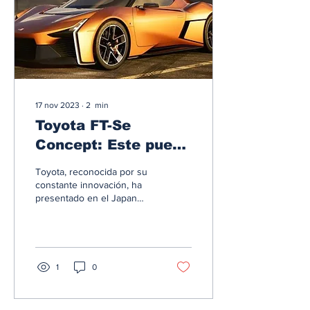
17 nov 2023
∙
2
min
Toyota FT-Se
Concept: Este puede
ser el sucesor
Toyota, reconocida por su
espiritual del MR-2
constante innovación, ha
presentado en el Japan
Mobility Show el concepto
que podría marcar el futuro
de los...
1
0