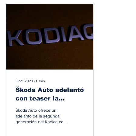
3 oct 2023
∙
1
min
Škoda Auto adelantó
con teaser la
segunda generación
Škoda Auto ofrece un
del Kodiaq
adelanto de la segunda
generación del Kodiaq con
la publicación de un vídeo
teaser. Mostrando nuevos