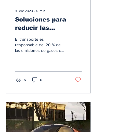
10 dic 2023
∙
4
min
Soluciones para
reducir las
emisiones de efecto
El transporte es
invernadero, según
responsable del 20 % de
las emisiones de gases de
el Banco Mundial
efecto invernadero. En las
últimas tres décadas, las
emisiones del...
5
0