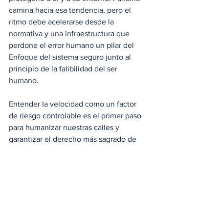
camina hacia esa tendencia, pero el 
ritmo debe acelerarse desde la 
normativa y una infraestructura que 
perdone el error humano un pilar del 
Enfoque del sistema seguro junto al 
principio de la falibilidad del ser 
humano. 
Entender la velocidad como un factor 
de riesgo controlable es el primer paso 
para humanizar nuestras calles y 
garantizar el derecho más sagrado de 
todos: regresar sanos y salvos a casa.
Para que no se le acabe el camino por 
querer llegar a algún sitio, tenemos un 
manifiesto nacional pendiente.
Todos tenemos una cuota de 