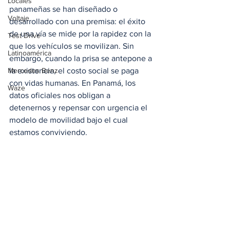
Locales
panameñas se han diseñado o 
Voltaje
desarrollado con una premisa: el éxito 
de una vía se mide por la rapidez con la 
Test Drive
que los vehículos se movilizan. Sin 
Latinoamérica
embargo, cuando la prisa se antepone a 
Mercedes Benz
la existencia, el costo social se paga 
con vidas humanas. En Panamá, los 
Waze
datos oficiales nos obligan a 
detenernos y repensar con urgencia el 
modelo de movilidad bajo el cual 
estamos conviviendo.