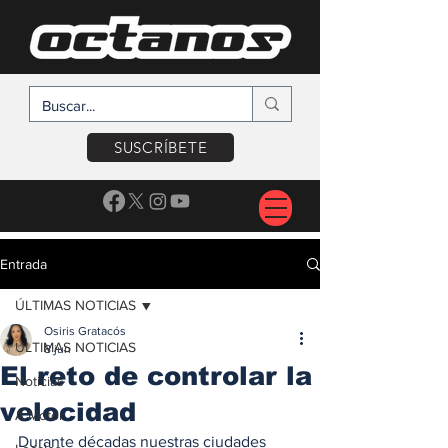
SUSCRÍBETE
Entrada
ÚLTIMAS NOTICIAS
Osiris Gratacós
ÚLTIMAS NOTICIAS
8 jun
El reto de controlar la
Noticias
velocidad
A Motor
Durante décadas nuestras ciudades 