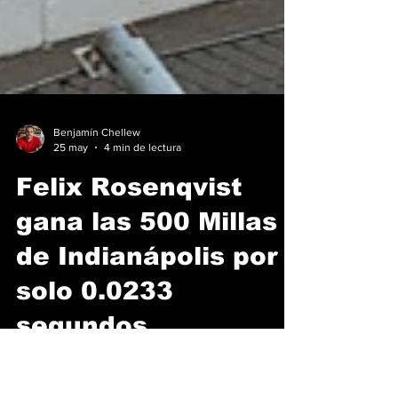
Benjamín Chellew
25 may
4 min de lectura
Felix Rosenqvist
gana las 500 Millas
de Indianápolis por
solo 0.0233
segundos
El legendario óvalo de 4.02 kilómetros volvió