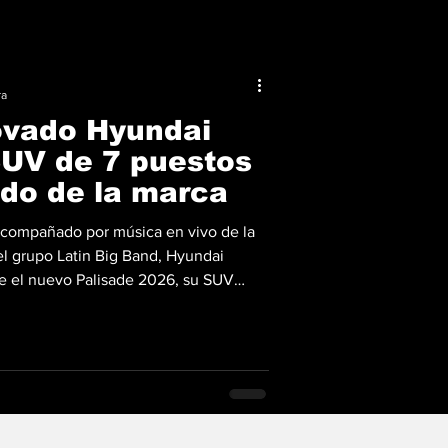
ra
novado Hyundai
SUV de 7 puestos
ado de la marca
acompañado por música en vivo de la
el grupo Latin Big Band, Hyundai
e el nuevo Palisade 2026, su SUV
lizado en la Plaza Prival. La velada
presentantes del Grupo Prival, y
l de Petroautos, distribuidor oficial
bezados por Yoshihiko Tsuruta, CEO
director