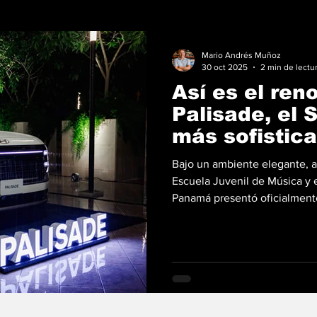
Mario Andrés Muñoz
30 oct 2025
2 min de lectu
Así es el re
Palisade, el 
más sofistic
Bajo un ambiente elegante, 
Escuela Juvenil de Música y 
Panamá presentó oficialment
insignia, en un evento VIP rea
reunió a clientes, medios, re
ejecutivos del equipo gerencia
de la marca en Panamá, enca
de Petroautos; Álvaro Yanis, 